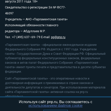
августа 2011 года. 18+
Свидетельство о регистрации Эл № ФС77-
46097
Учредитель — АНО «Парламентская газета»
Исполняющий обязанности главного
редактора — Абдуллаев М.Р.
Тел.: +7 (495) 637–69–79 E-mail:
pg@pnp.ru
«Парламентская газета» - официальное еженедельное издание
Федерального Собрания РФ. Издается с 1997 года. Учредители
газеты - Государственная Дума и Совет Федерации РФ. Официальный
публикатор федеральных конституционных законов, федеральных
законов и актов палат Федерального Собрания. «Парламентская
газета» имеет пункты печати и представительства в десяти субъектах
федерации.
Сайт «Парламентской газеты» - это оперативные новости и
достоверная информация о принимаемых в стране законах и
деятельности депутатов и сенаторов. При использовании материалов
сайта «Парламентской газеты» активная ссылка на pnp.ru
обязательна.
Используя сайт pnp.ru, Вы соглашаетесь с
На информационном ресурсе применяются
рекомендательные
использованием файлов cookie
технологии