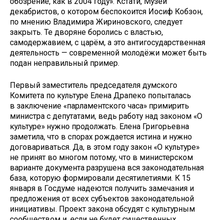
обозрение, как в 2004 году». Кстати, Музей
декабристов, о котором беспокоится Иосиф Кобзон,
по мнению Владимира Жириновского, следует
закрыть. Те дворяне боролись с властью,
самодержавием, с царём, а это антигосударственная
деятельность — современной молодёжи может быть
подан неправильный пример.
Первый заместитель председателя думского
Комитета по культуре Елена Драпеко попыталась
в заключение «парламентского часа» примирить
министра с депутатами, ведь работу над законом «О
культуре» нужно продолжать. Елена Григорьевна
заметила, что в спорах рождается истина и нужно
договариваться. Да, в этом году закон «О культуре»
не принят во многом потому, что в министерском
варианте документа разрушена вся законодательная
база, которую формировали десятилетиями. К 15
января в Госдуме наде­ются получить замечания и
предложения от всех субъектов законодательной
инициативы. Проект закона обсудят с культурным
сообществом и, если не будет существенных