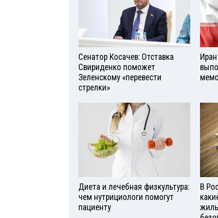
Сенатор Косачев: Отставка
Иран
Свириденко поможет
выпо
Зеленскому «перевести
мемо
стрелки»
Диета и лечебная физкультура:
В Ро
чем нутрициологи помогут
каки
пациенту
жиль
безо