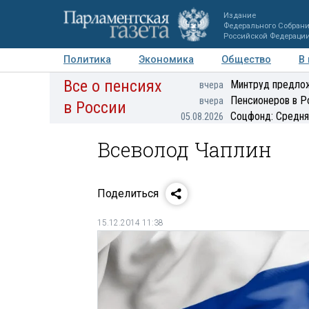
Издание
Федерального Собран
Российской Федераци
Политика
Экономика
Общество
В
Все о пенсиях
Фото
Авторы
Персоны
Мнения
Регионы
Минтруд предлож
вчера
Пенсионеров в Р
вчера
в России
Соцфонд: Средня
05.08.2026
Всеволод Чаплин
Поделиться
15.12.2014 11:38