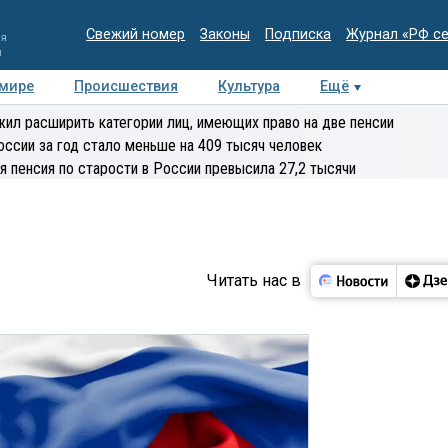
Свежий номер
Законы
Подписка
Журнал «РФ с
ия
и
 мире
Происшествия
Культура
Ещё
Медиацентр
Интервью
Колумнисты
Делова
ил расширить категории лиц, имеющих право на две пенсии
эксперт
оссии за год стало меньше на 409 тысяч человек
я пенсия по старости в России превысила 27,2 тысячи
Читать нас в