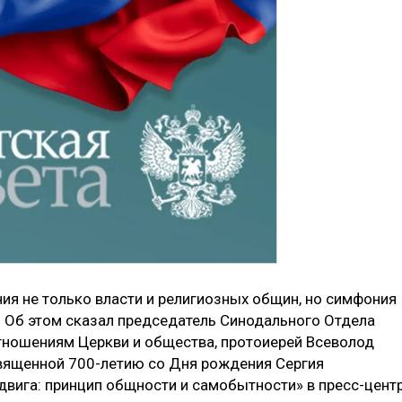
я не только власти и религиозных общин, но симфония
а. Об этом сказал председатель Синодального Отдела
тношениям Церкви и общества, протоиерей Всеволод
священной 700-летию со Дня рождения Сергия
вига: принцип общности и самобытности» в пресс-цент