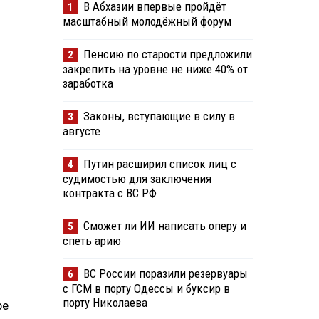
В Абхазии впервые пройдёт
1
масштабный молодёжный форум
Пенсию по старости предложили
2
закрепить на уровне не ниже 40% от
заработка
Законы, вступающие в силу в
3
августе
Путин расширил список лиц с
4
судимостью для заключения
контракта с ВС РФ
Сможет ли ИИ написать оперу и
5
спеть арию
ВС России поразили резервуары
6
с ГСМ в порту Одессы и буксир в
порту Николаева
ре