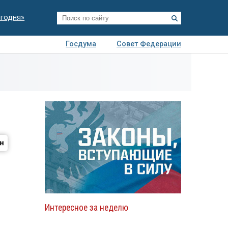
егодня»
Госдума
Совет Федерации
я
Авто
Недвижимость
Технологии
иза
Интересное за неделю