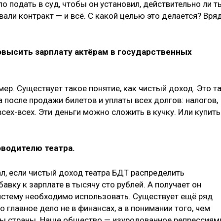
о подать в суд, чтобы он установил, действительно ли т
рвали контракт — и всё. С какой целью это делается? Вря
овысить зарплату актёрам в государственных
мер. Существует такое понятие, как чистый доход. Это т
а после продажи билетов и уплаты всех долгов: налогов,
сех-всех. Эти деньги можно сложить в кучку. Или купить
оводителю театра.
тал, если чистый доход театра БДТ распределить
авку к зарплате в тысячу сто рублей. А получает он
систему необходимо использовать. Существует ещё ряд
о главное дело не в финансах, а в понимании того, чем
уры страны. Наше общество — изуродованное репрессиям