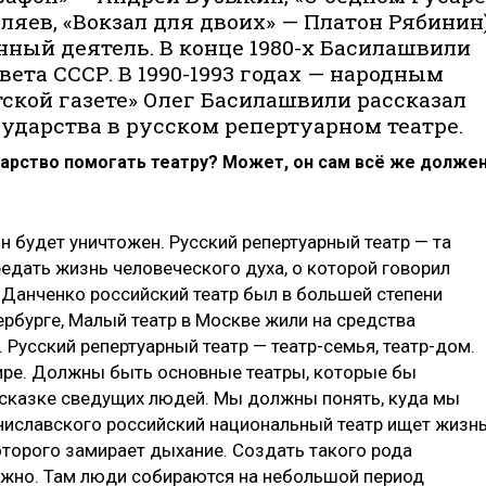
ляев, «Вок­зал для двоих» — Платон Рябинин)
нный деятель. В конце 1980-х Басилашвили
ета СССР. В 1990-1993 годах — народным
ской газете» Олег Басилашвили рассказал
осударства в русском репертуарном театре.
дарство помогать театру? Может, он сам всё же долже
он будет уничтожен. Русский репертуарный театр — та
едать жизнь человеческого духа, о которой говорил
-Данченко российский театр был в большей степени
рбурге, Малый театр в Москве жили на средства
 Русский репертуарный театр — театр-семья, театр-дом.
 мире. Должны быть основные театры, которые бы
сказке сведущих людей. Мы должны понять, куда мы
аниславского российский национальный театр ищет жизн
которого замирает дыхание. Создать такого рода
ожно. Там люди собираются на небольшой период