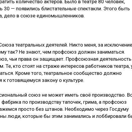
ратить количество актёров. Было в театре 80 человек,
сь 30 — появились блистательные спектакли. Этого быть
да, дело в союзе единомышленников.
х Союза театральных деятелей. Никто меня, за исключени
ему так? Не знают, чем профсоюз должен заниматься.
союз, чьи права он защищает. Профсоюзная деятельность
 Те, кто стоят на страже интересов работников театра, 
жаться. Кроме того, театральное сообщество должно
 к готовящемуся закону о культуре.
сиональный союз не может иметь своё производство. В
 фабрика по производству тапочек, грима, а профсоюз
кажемся просто без штанов. Необходимо через Госдуму
ужны люди, которые бы этим занимались и лоббировали б