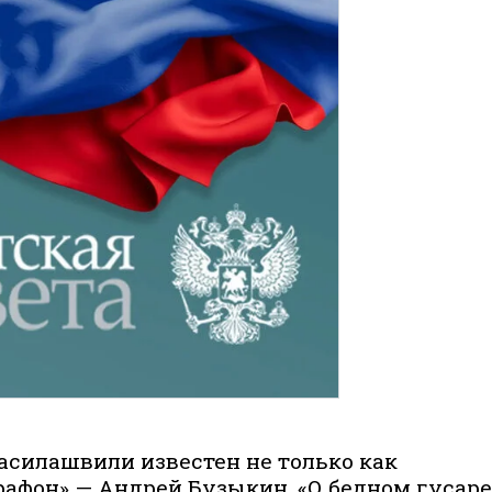
асилашвили известен не только как
афон» — Андрей Бузыкин, «О бедном гусаре