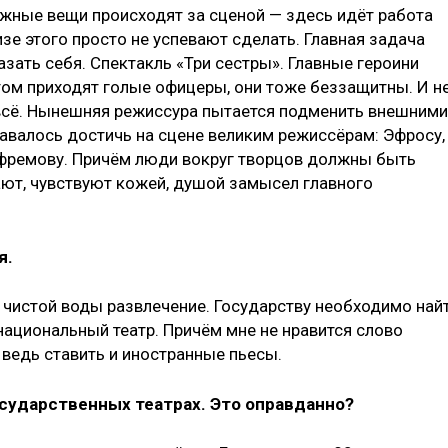
 важные вещи происходят за сценой — здесь идёт работа
е этого просто не успевают сделать. Главная задача
ать себя. Спектакль «Три сестры». Главные героини
ом приходят голые офицеры, они тоже беззащитны. И н
и всё. Нынешняя режиссура пытается подменить внешними
давалось достичь на сцене великим режиссёрам: Эфросу,
Ефремову. Причём люди вокруг творцов должны быть
т, чувствуют кожей, душой замысел главного
я.
то чистой воды развлечение. Государству необходимо най
ациональный театр. Причём мне не нравится слово
 ведь ставить и иностранные пьесы.
государственных театрах. Это оправданно?