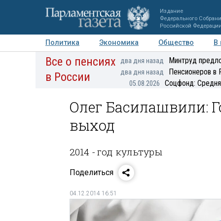
Издание
Федерального Собран
Российской Федераци
Политика
Экономика
Общество
В
Все о пенсиях
Фото
Авторы
Персоны
Мнения
Регионы
Минтруд предло
два дня назад
Пенсионеров в 
два дня назад
в России
Соцфонд: Средня
05.08.2026
Олег Басилашвили: Г
выход
2014 - год культуры
Поделиться
04.12.2014 16:51