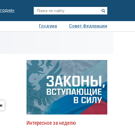
егодня»
Госдума
Совет Федерации
я
Авто
Недвижимость
Технологии
иза
Интересное за неделю