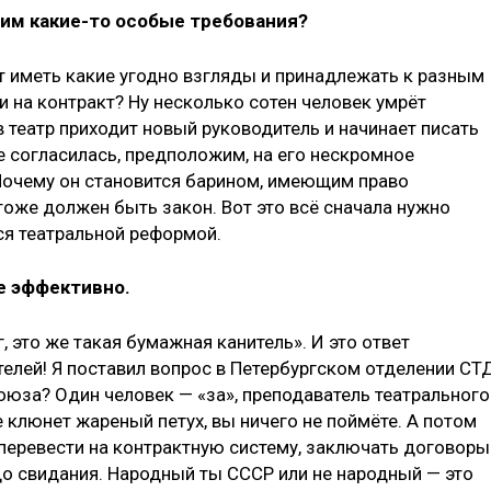
ним какие-то особые требования?
ут иметь какие угодно взгляды и принадлежать к разным
ти на контракт? Ну несколько сотен человек умрёт
в театр приходит новый руководитель и начинает писать
не согласилась, предположим, на его нескромное
 Почему он становится барином, имеющим право
тоже должен быть закон. Вот это всё сначала нужно
ся театральной реформой.
не эффективно.
г, это же такая бумажная канитель». И это ответ
елей! Я поставил вопрос в Петербургском отделении СТ
оюза? Один человек — «за», преподаватель театрального
не клюнет жареный петух, вы ничего не поймёте. А потом
 перевести на контрактную систему, заключать договоры
, до свидания. Народный ты СССР или не народный — это