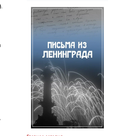
.
н
ь