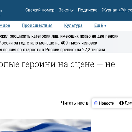
Свежий номер
Законы
Подписка
Журнал «РФ с
ия
и
 мире
Происшествия
Культура
Ещё
Медиацентр
Интервью
Колумнисты
Делова
жил расширить категории лиц, имеющих право на две пенсии
эксперт
России за год стало меньше на 409 тысяч человек
я пенсия по старости в России превысила 27,2 тысячи
олые героини на сцене — не
Читать нас в