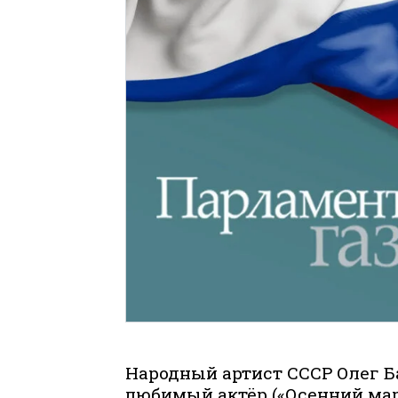
Народный артист СССР Олег Б
любимый актёр («Осенний мар