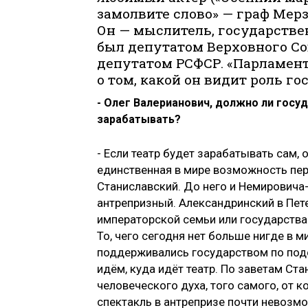
замолвите слово» — граф Мерз
Он — мыслитель, государстве
был депутатом Верховного Сов
депутатом РСФСР. «Парламент
о том, какой он видит роль г
- Олег Валерианович, должно ли госу
зарабатывать?
- Если театр будет зарабатывать сам, 
единственная в мире возможность пер
Станиславский. До него и Немировича
антрепризный. Александринский в Пете
императорской семьи или государства.
То, чего сегодня нет больше нигде в
поддерживались государством по под
идём, куда идёт театр. По заветам Ст
человеческого духа, того самого, от 
спектакль в антрепризе почти невозм