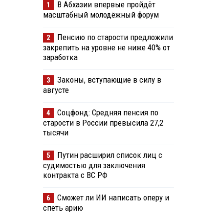
В Абхазии впервые пройдёт
1
масштабный молодёжный форум
Пенсию по старости предложили
2
закрепить на уровне не ниже 40% от
заработка
Законы, вступающие в силу в
3
августе
Соцфонд: Средняя пенсия по
4
старости в России превысила 27,2
тысячи
Путин расширил список лиц с
5
судимостью для заключения
контракта с ВС РФ
Сможет ли ИИ написать оперу и
6
спеть арию