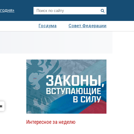
егодня»
Госдума
Совет Федерации
я
Авто
Недвижимость
Технологии
иза
Интересное за неделю