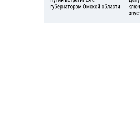
Путин встретился с
Депу
губернатором Омской области
ключ
опус