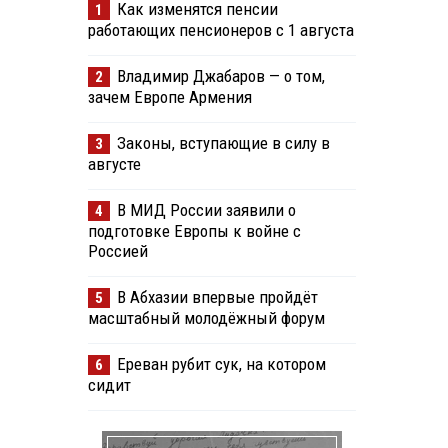
Как изменятся пенсии
1
работающих пенсионеров с 1 августа
Владимир Джабаров — о том,
2
зачем Европе Армения
Законы, вступающие в силу в
3
августе
В МИД России заявили о
4
подготовке Европы к войне с
Россией
В Абхазии впервые пройдёт
5
масштабный молодёжный форум
Ереван рубит сук, на котором
6
сидит