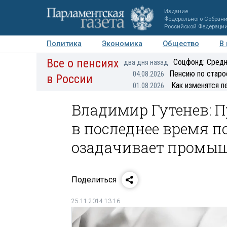
Издание
Федерального Собран
Российской Федераци
Политика
Экономика
Общество
В
Все о пенсиях
Фото
Авторы
Персоны
Мнения
Регионы
Соцфонд: Средн
два дня назад
Пенсию по старо
04.08.2026
в России
Как изменятся п
01.08.2026
Владимир Гутенев: 
в последнее время п
озадачивает промыш
Поделиться
25.11.2014 13:16