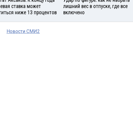
тат Аксаков: К концу года
Удар по фигуре: как не набрать
евая ставка может
лишний вес в отпуске, где все
титься ниже 13 процентов
включено
Новости СМИ2