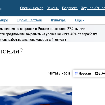
Свежий номер
Законы
Подписка
Журнал «РФ с
ия
и
 мире
Происшествия
Культура
Ещё
Медиацентр
Интервью
Колумнисты
Делова
яя пенсия по старости в России превысила 27,2 тысячи
эксперт
сти предложили закрепить на уровне не ниже 40% от заработка
енсии работающих пенсионеров с 1 августа
алония?
Читать нас в