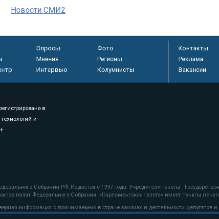
Новости СМИ2
Опросы
Фото
Контакты
ы
Мнения
Регионы
Реклама
ентр
Интервью
Колумнисты
Вакансии
регистрировано в
 технологий и
8+
.
дерального Собрания РФ. Издается с 1997 года. Учредители газеты - Государств
ктов палат Федерального Собрания. «Парламентская газета» имеет пункты печати
оверная информация о принимаемых в стране законах и деятельности депутатов и