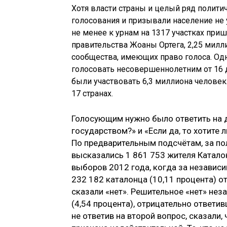
Хотя власти страны и целый ряд полити
голосования и призывали население не у
не менее к урнам на 1317 участках при
правительства Жоаны Ортега, 2,25 милл
сообщества, имеющих право голоса. Одн
голосовать несовершеннолетним от 16 д
были участвовать 6,3 миллиона человек
17 странах.
Голосующим нужно было ответить на д
государством?» и «Если да, то хотите
По предварительным подсчётам, за по
высказались 1 861 753 жителя Каталон
выборов 2012 года, когда за независи
232 182 каталонца (10,11 процента) о
сказали «нет». Решительное «нет» нез
(4,54 процента), отрицательно ответив
не ответив на второй вопрос, сказали,