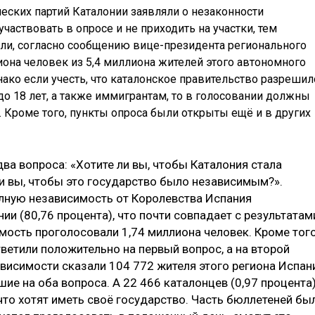
ческих партий Каталонии заявляли о незаконности
частвовать в опросе и не приходить на участки, тем
шли, согласно сообщению вице-президента регионального
иона человек из 5,4 миллиона жителей этого автономного
ако если учесть, что каталонское правительство разрешил
о 18 лет, а также иммигрантам, то в голосовании должны
. Кроме того, пункты опроса были открыты ещё и в других
ва вопроса: «Хотите ли вы, чтобы Каталония стала
 ли вы, чтобы это государство было независимым?».
лную независимость от Королевства Испания
ии (80,76 процента), что почти совпадает с результатам
мость проголосовали 1,74 миллиона человек. Кроме того
тветили положительно на первый вопрос, а на второй
ависимости сказали 104 772 жителя этого региона Испан
шие на оба вопроса. А 22 466 каталонцев (0,97 процента)
 что хотят иметь своё государство. Часть бюллетеней бы