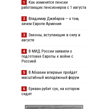
Как изменятся пенсии
1
работающих пенсионеров с 1 августа
Владимир Джабаров — о том,
2
зачем Европе Армения
Законы, вступающие в силу в
3
августе
В МИД России заявили о
4
подготовке Европы к войне с
Россией
В Абхазии впервые пройдёт
5
масштабный молодёжный форум
Ереван рубит сук, на котором
6
сидит