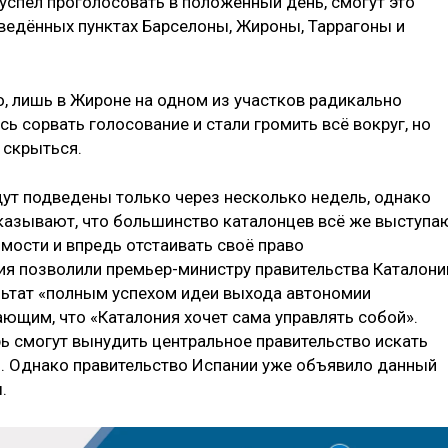
е успел проголосовать в положенный день, смогут это
тведённых пунктах Барселоны, Жироны, Таррагоны и
, лишь в Жироне на одном из участков радикально
 сорвать голосование и стали громить всё вокруг, но
 скрыться.
ут подведены только через несколько недель, однако
казывают, что большинство каталонцев всё же выступа
мости и впредь отстаивать своё право
ия позволили премьер-министру правительства Каталони
льтат «полным успехом идеи выхода автономии
ающим, что «Каталония хочет сама управлять собой».
рь смогут вынудить центральное правительство искать
ы. Однако правительство Испании уже объявило данный
.