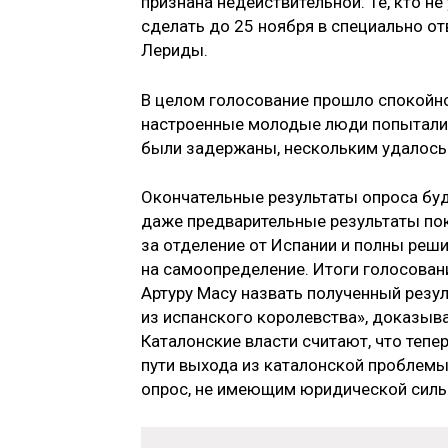
признана недействительной. Те, кто н
сделать до 25 ноября в специально о
Лериды.
В целом голосование прошло спокойно
настроенные молодые люди попытались
были задержаны, нескольким удалось
Окончательные результаты опроса буд
даже предварительные результаты по
за отделение от Испании и полны реши
на самоопределение. Итоги голосован
Артуру Масу назвать полученный резу
из испанского королевства», доказыв
Каталонские власти считают, что тепе
пути выхода из каталонской проб­лем
опрос, не имеющим юридической силы