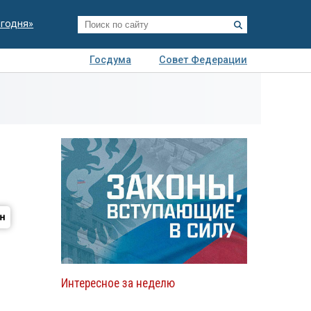
егодня»
Госдума
Совет Федерации
я
Авто
Недвижимость
Технологии
иза
Интересное за неделю