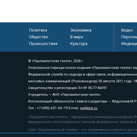
Политика
Экономика
Видео
Общество
В мире
Персон
Происшествия
Культура
Медиац
© «Парламентская газета», 2026 г.
Электронное периодическое издание «Парламентская газета» за
Федеральной службе по надзору в сфере связи, информационных
массовых коммуникаций (Роскомнадзор) 05 августа 2011 года. 1
Свидетельство о регистрации Эл № ФС77-46097
Учредитель — АНО «Парламентская газета»
Исполняющий обязанности главного редактора — Абдуллаев М.Р
Тел.: +7 (495) 637–69–79 E-mail:
pg@pnp.ru
«Парламентская газета» - официальное еженедельное издание Фе
федеральных конституционных законов, федеральных законов и а
Сайт «Парламентской газеты» - это оперативные новости и дост
«Парламентской газеты» активная ссылка на pnp.ru обязательна.