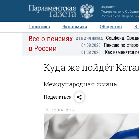
Издание
Федерального Собран
Российской Федераци
Политика
Экономика
Общество
В
Все о пенсиях
Фото
Авторы
Персоны
Мнения
Регионы
Соцфонд: Средн
два дня назад
Пенсию по старо
04.08.2026
в России
Как изменятся п
01.08.2026
Куда же пойдёт Кат
Международная жизнь
Поделиться
13.11.2014 18:13