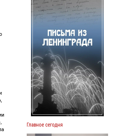
о
и
,
ии
,
Главное сегодня
ла