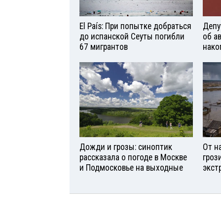
El País: При попытке добраться
Депу
до испанской Сеуты погибли
об а
67 мигрантов
нако
Дожди и грозы: синоптик
От н
рассказала о погоде в Москве
гроз
и Подмосковье на выходные
экст