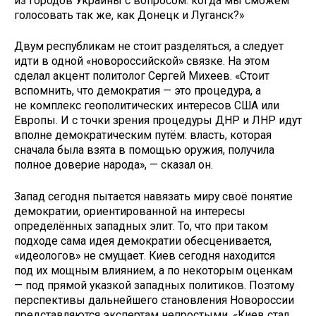
из городов Украины с вопросом: когда мы сможем
голосовать так же, как Донецк и Луганск?»
Двум республикам не стоит разделяться, а следует
идти в одной «новороссийской» связке. На этом
сделал акцент политолог Сергей Михеев. «Стоит
вспомнить, что демократия — это процедура, а
не комплекс геополитических интересов США или
Европы. И с точки зрения процедуры ДНР и ЛНР идут
вполне демократическим путём: власть, которая
сначала была взята в помощью оружия, получила
полное доверие народа», — сказал он.
Запад сегодня пытается навязать миру своё понятие
демократии, ориентированной на интересы
определённых западных элит. То, что при таком
подходе сама идея демократии обесценивается,
«идеологов» не смущает. Киев сегодня находится
под их мощным влиянием, а по некоторым оценкам
— под прямой указкой западных политиков. Поэтому
перспективы дальнейшего становления Новороссии
представляются экспертам непростыми. «Киев стал