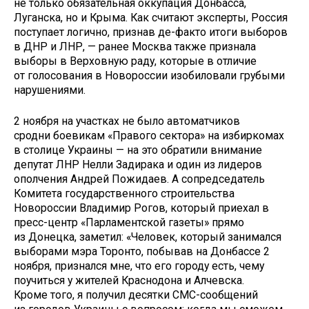
не только обязательная оккупация Донбасса,
Луганска, но и Крыма. Как считают эксперты, Россия
поступает логично, признав де-факто итоги выборов
в ДНР и ЛНР, — ранее Москва также признала
выборы в Верховную раду, которые в отличие
от голосования в Новороссии изоби­ловали грубыми
нарушениями.
2 ноября на участках не было автоматчиков
сродни боевикам «Правого сектора» на избиркомах
в столице Украины — на это обратили внимание
депутат ЛНР Нелли Задирака и один из лидеров
ополчения Андрей Пожидаев. А сопредседатель
Комитета государственного строительства
Новороссии Владимир Рогов, который приехал в
пресс-центр «Парламентской газеты» прямо
из Донецка, заметил: «Человек, который занимался
выборами мэра Торонто, побывав на Донбассе 2
ноября, признался мне, что его городу есть, чему
поучиться у жителей Краснодона и Алчевска.
Кроме того, я получил десятки СМС-сообщений