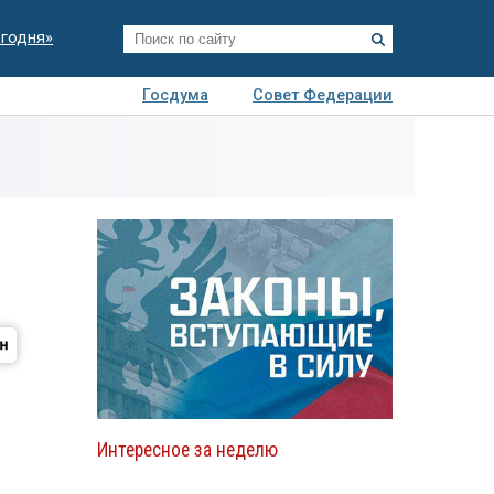
егодня»
Госдума
Совет Федерации
я
Авто
Недвижимость
Технологии
иза
Интересное за неделю