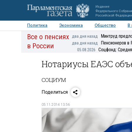
Издание
Федерального Собран
Российской Федераци
Политика
Экономика
Общество
В
Все о пенсиях
Фото
Авторы
Персоны
Мнения
Регионы
Минтруд предло
два дня назад
Пенсионеров в 
два дня назад
в России
Соцфонд: Средня
05.08.2026
Нотариусы ЕАЭС об
СОЦИУМ
Поделиться
05.11.2014 13:56