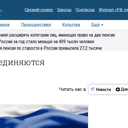
Свежий номер
Законы
Подписка
Журнал «РФ с
ия
и
 мире
Происшествия
Культура
Ещё
Медиацентр
Интервью
Колумнисты
Делова
жил расширить категории лиц, имеющих право на две пенсии
эксперт
России за год стало меньше на 409 тысяч человек
я пенсия по старости в России превысила 27,2 тысячи
ъединяются
Читать нас в