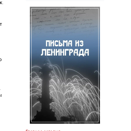
к.
т
о
,
ы