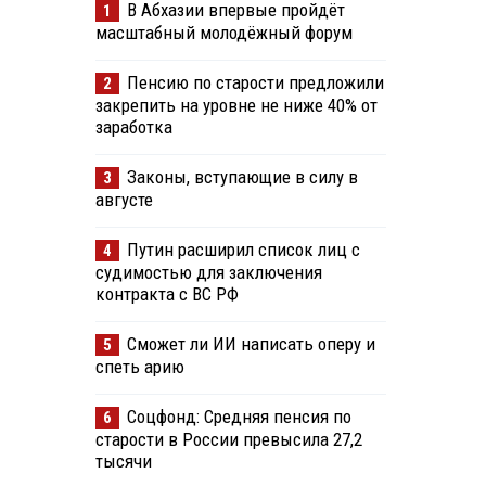
В Абхазии впервые пройдёт
1
масштабный молодёжный форум
Пенсию по старости предложили
2
закрепить на уровне не ниже 40% от
заработка
Законы, вступающие в силу в
3
августе
Путин расширил список лиц с
4
судимостью для заключения
контракта с ВС РФ
Сможет ли ИИ написать оперу и
5
спеть арию
Соцфонд: Средняя пенсия по
6
старости в России превысила 27,2
тысячи