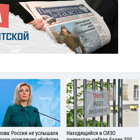
рова: Россия не услышала
Находящийся в СИЗО
росси осуждения убийства
подросток набрал более 300