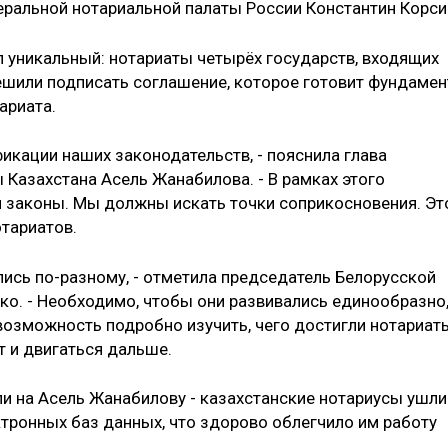
еральной нотариальной палаты России Константин Корси
л уникальный: нотариаты четырёх государств, входящих
ешили подписать соглашение, которое готовит фундамен
ариата.
икации наших законодательств,­ - пояснила глава
 Казахстана Асель Жанабилова. - В рамках этого
 законы. Мы должны искать точки соприкосновения. Эт
отариатов.
лись по-разному, - отметила председатель Белорусской
ко. - Необходимо, чтобы они развивались единообразно
возможность подробно изучить, чего достигли нотариат
т и двигаться дальше.
ли на Асель Жанабилову - казахстанские нотариусы ушли
тронных баз данных, что здорово облегчило им работу