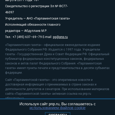
Свидетельство о регистрации Эл № ФС77-
46097
Учредитель — АНО «Парламентская газета»
Исполняющий обязанности главного
редактора — Абдуллаев М.Р.
Тел.: +7 (495) 637–69–79 E-mail:
pg@pnp.ru
«Парламентская газета» - официальное еженедельное издание
Федерального Собрания РФ. Издается с 1997 года. Учредители
газеты - Государственная Дума и Совет Федерации РФ. Официальный
публикатор федеральных конституционных законов, федеральных
законов и актов палат Федерального Собрания. «Парламентская
газета» имеет пункты печати и представительства в десяти субъектах
федерации.
Сайт «Парламентской газеты» - это оперативные новости и
достоверная информация о принимаемых в стране законах и
деятельности депутатов и сенаторов. При использовании материалов
сайта «Парламентской газеты» активная ссылка на pnp.ru
обязательна.
Используя сайт pnp.ru, Вы соглашаетесь с
На информационном ресурсе применяются
рекомендательные
использованием файлов cookie
технологии
Положение о защите персональных данных