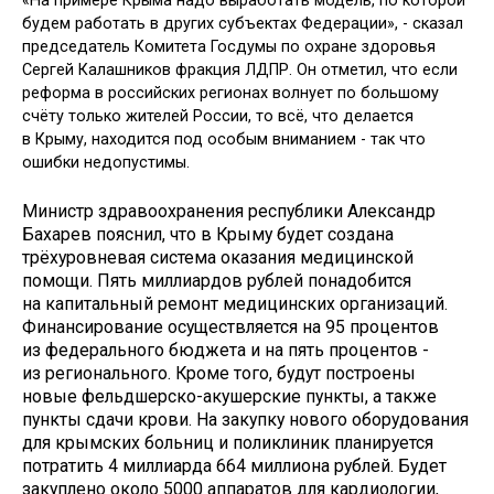
«На примере Крыма надо выработать модель, по которой
будем работать в других субъектах Федерации», - сказал
председатель Комитета Госдумы по охране здоровья
Сергей Калашников фракция ЛДПР. Он отметил, что если
реформа в российских регионах волнует по большому
счёту только жителей России, то всё, что делается
в Крыму, находится под особым вниманием - так что
ошибки недопустимы.
Министр здравоохранения республики Александр
Бахарев пояснил, что в Крыму будет создана
трёхуровневая система оказания медицинской
помощи. Пять миллиардов рублей понадобится
на капитальный ремонт медицинских организаций.
Финансирование осуществляется на 95 процентов
из федерального бюджета и на пять процентов -
из регионального. Кроме того, будут построены
новые фельдшерско-акушерские пункты, а также
пункты сдачи крови. На закупку нового оборудования
для крымских больниц и поликлиник планируется
потратить 4 миллиарда 664 миллиона рублей. Будет
закуплено около 5000 аппаратов для кардиологии,