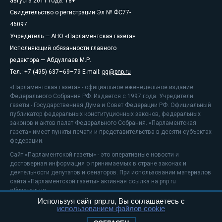
августа 2011 года. 18+
Свидетельство о регистрации Эл № ФС77-
46097
Учредитель — АНО «Парламентская газета»
Исполняющий обязанности главного
редактора — Абдуллаев М.Р.
Тел.: +7 (495) 637–69–79 E-mail:
pg@pnp.ru
«Парламентская газета» - официальное еженедельное издание
Федерального Собрания РФ. Издается с 1997 года. Учредители
газеты - Государственная Дума и Совет Федерации РФ. Официальный
публикатор федеральных конституционных законов, федеральных
законов и актов палат Федерального Собрания. «Парламентская
газета» имеет пункты печати и представительства в десяти субъектах
федерации.
Сайт «Парламентской газеты» - это оперативные новости и
достоверная информация о принимаемых в стране законах и
деятельности депутатов и сенаторов. При использовании материалов
сайта «Парламентской газеты» активная ссылка на pnp.ru
обязательна.
Используя сайт pnp.ru, Вы соглашаетесь с
На информационном ресурсе применяются
рекомендательные
использованием файлов cookie
технологии