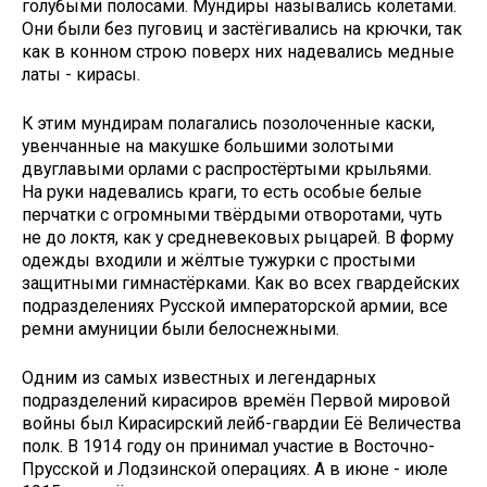
голубыми полосами. Мундиры назывались колетами.
Они были без пуговиц и застёгивались на крючки, так
как в конном строю поверх них надевались медные
латы - кирасы.
К этим мундирам полагались позолоченные каски,
увенчанные на макушке большими золотыми
двуглавыми орлами с распростёртыми крыльями.
На руки надевались краги, то есть особые белые
перчатки с огромными твёрдыми отворотами, чуть
не до локтя, как у средневековых рыцарей. В форму
одежды входили и жёлтые тужурки с простыми
защитными гимнастёрками. Как во всех гвардейских
подразделениях Русской императорской армии, все
ремни амуниции были белоснежными.
Одним из самых известных и легендарных
подразделений кирасиров времён Первой мировой
войны был Кирасирский лейб-гвардии Её Величества
полк. В 1914 году он принимал участие в Восточно-
Прусской и Лодзинской операциях. А в июне - июле