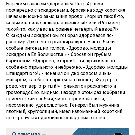
Барским голосом здоровался Пётр Арапов
поочерёдно с эскадронами, бросая на ходу короткие
начальнические замечания вроде: «Корнет такой-то,
возьмите свою лошадь в шенкеля!» или «Ротмистр
такой-то, как у вас выровнен четвёртый взвод?!»
С каждым эскадроном генерал здоровался по-
разному. Для некоторых кирасиров у него были
особые интонации голоса. «Здорово, молодцы
эскадрона Ея Величества!» - бросал он грубым
баритоном. «Здорово, второй!» - выкрикивал он
особенно отрывисто и небрежно. «Здорово, молодцы
штандартного!» - чеканил он уже совсем иным
макаром, как бы тенорком, и, наконец: «Здор-р-р-
рово, чет-вёр-р-р-тый!» - рявкал он раскатисто и
громоподобно, видимо, находя в этом разнообразии
приветствий особый, чисто строевой шик и,
несомненно, удовольствие. Генерал был мужчина
плотный, круглолицый, имел изломанный короткий
нос - результат давнишнего падения с коня».