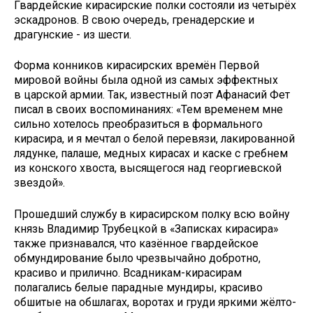
Гвардейские кирасирские полки состояли из четырёх
эскадронов. В свою очередь, гренадерские и
драгунские - из шести.
Форма конников кирасирских времён Первой
мировой войны была одной из самых эффектных
в царской армии. Так, известный поэт Афанасий Фет
писал в своих воспоминаниях: «Тем временем мне
сильно хотелось преобразиться в формального
кирасира, и я мечтал о белой перевязи, лакированной
лядунке, палаше, медных кирасах и каске с гребнем
из конского хвоста, высящегося над георгиевской
звездой».
Прошедший службу в кирасирском полку всю войну
князь Владимир Трубецкой в «Записках кирасира»
также признавался, что казённое гвардейское
обмундирование было чрезвычайно добротно,
красиво и прилично. Всадникам-кирасирам
полагались белые парадные мундиры, красиво
обшитые на обшлагах, воротах и груди яркими жёлто-