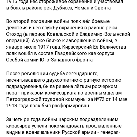
1915 года нёс сторожевое охранение и участвовал
в боях в районе рек Дубисса, Неман и Свента.
Во второй половине войны полк вёл боевые
действия и нёс службу охранения в районе реки
Стоход (в период Ковельской и Владимир-Волынской
операций). А уже ближе к завершению войны, в
январе-июле 1917 года, Кирасирский Её Величества
полк вошёл в состав Гвардейского кавкорпуса
Особой армии Юго-Западного фронта.
После революции судьба легендарного,
насчитывавшего двухсотлетнюю ратную историю
подразделения, была решена лёгким росчерком
пера - приказом комиссариата по военным делам
Петроградской трудовой коммуны за №72 от 14 мая
1918 года полк был расформирован.
За четыре года войны царским подразделением
кирасиров успели покомандовать прославленные
видные военачальники Русской армии - генерал-