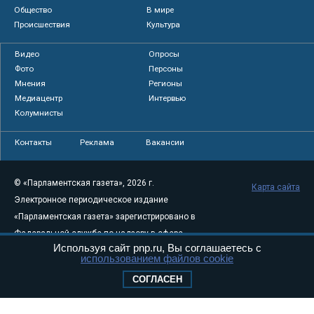
Общество
В мире
Происшествия
Культура
Видео
Опросы
Фото
Персоны
Мнения
Регионы
Медиацентр
Интервью
Колумнисты
Контакты
Реклама
Вакансии
© «Парламентская газета», 2026 г.
Карта сайта
Электронное периодическое издание
«Парламентская газета» зарегистрировано в
Федеральной службе по надзору в сфере
Используя сайт pnp.ru, Вы соглашаетесь с
связи, информационных технологий и
использованием файлов cookie
массовых коммуникаций (Роскомнадзор) 05
СОГЛАСЕН
августа 2011 года. 18+
Свидетельство о регистрации Эл № ФС77-