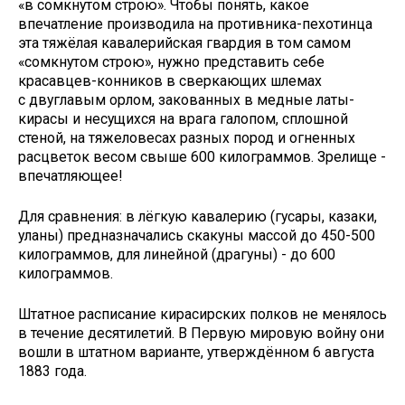
«в сомкнутом строю». Чтобы понять, какое
впечатление производила на противника-пехотинца
эта тяжёлая кавалерийская гвардия в том самом
«сомкнутом строю», нужно представить себе
красавцев-конников в сверкающих шлемах
с двуглавым орлом, закованных в медные латы-
кирасы и несущихся на врага галопом, сплошной
стеной, на тяжеловесах разных пород и огненных
расцветок весом свыше 600 килограммов. Зрелище -
впечатляющее!
Для сравнения: в лёгкую кавалерию (гусары, казаки,
уланы) предназначались скакуны массой до 450-500
килограммов, для линейной (драгуны) - до 600
килограммов.
Штатное расписание кирасирских полков не менялось
в течение десятилетий. В Первую мировую войну они
вошли в штатном варианте, утверждённом 6 августа
1883 года.