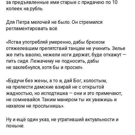
за предъявленные ими старые с придачею по 10
копеек на рубль.
Для Петра мелочей не было. Он стремился
регламентировать всё.
«Яства употребляй умеренно, дабы брюхом
отяжелевшим препятствий танцам не учинить. Зелье
же пить вволю, нежели ноги держат, буде откажут —
пить сидя. Лежачему не подносить, дабы
не захлебнулся, хотя бы и просил».
«Будучи без жены, а то и, дай Бог, холостым,
на прелести дамские взирай не с открытой
жадностью, но исподтишка — они и это примечают,
не сомневайся. Таким манером ты их уважишь и
нахалом не прослынишь».
Ну и ещё один указ, не утративший актуальности и
поныне.