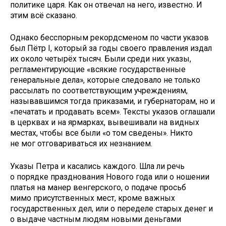
политике царя. Как он отвечал на него, известно. И
этим всё сказано.
Однако бесспорным рекордсменом по части указов
был Пётр I, который за годы своего правления издал
их около четырёх тысяч. Были среди них указы,
регламентирующие «всякие государственные
генеральные дела», которые следовало не только
рассылать по соответствующим учреждениям,
называвшимся тогда приказами, и губернаторам, но и
«печатать и продавать всем». Тексты указов оглашали
в церквах и на ярмарках, вывешивали на видных
местах, чтобы все были «о том сведены». Никто
не мог отговариваться их незнанием.
Указы Петра и касались каждого. Шла ли речь
о порядке празднования Нового года или о ношении
платья на манер венгерского, о подаче просьб
мимо присутственных мест, кроме важных
государственных дел, или о переделе старых денег и
о выдаче частным людям новыми деньгами