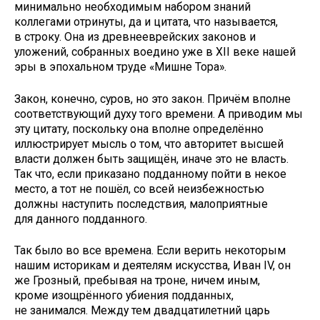
минимально необходимым набором знаний
коллегами отринуты, да и цитата, что называется,
в строку. Она из древнееврейских законов и
уложений, собранных воедино уже в XII веке нашей
эры в эпохальном труде «Мишне Тора».
Закон, конечно, суров, но это закон. Причём вполне
соответствующий духу того времени. А приводим мы
эту цитату, поскольку она вполне определённо
иллюстрирует мысль о том, что авторитет высшей
власти должен быть защищён, иначе это не власть.
Так что, если приказано подданному пойти в некое
место, а тот не пошёл, со всей неизбежностью
должны наступить последствия, малоприятные
для данного подданного.
Так было во все времена. Если верить некоторым
нашим историкам и деятелям искусства, Иван IV, он
же Грозный, пребывая на троне, ничем иным,
кроме изощрённого убиения подданных,
не занимался. Между тем двадцатилетний царь