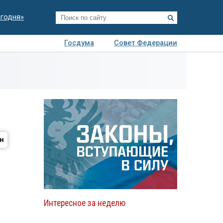
егодня»
Госдума
Совет Федерации
я
Авто
Недвижимость
Технологии
иза
Интересное за неделю