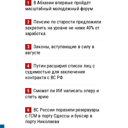
В Абхазии впервые пройдёт
1
масштабный молодёжный форум
Пенсию по старости предложили
2
закрепить на уровне не ниже 40% от
заработка
Законы, вступающие в силу в
3
августе
Путин расширил список лиц с
4
судимостью для заключения
контракта с ВС РФ
Сможет ли ИИ написать оперу и
5
спеть арию
ВС России поразили резервуары
6
с ГСМ в порту Одессы и буксир в
порту Николаева