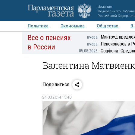
Издание
Федерального Собран
Российской Федераци
Политика
Экономика
Общество
В
Все о пенсиях
Фото
Авторы
Персоны
Мнения
Регионы
Минтруд предлож
вчера
Пенсионеров в Р
вчера
в России
Соцфонд: Средня
05.08.2026
Валентина Матвиенк
Поделиться
24.03.2014 13:40