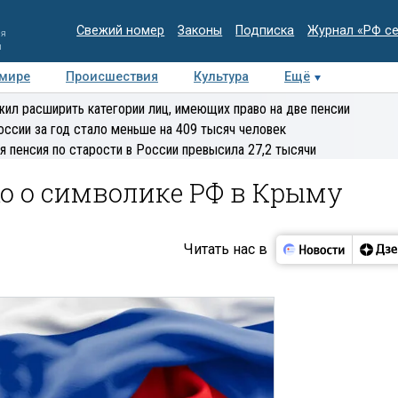
Свежий номер
Законы
Подписка
Журнал «РФ с
ия
и
 мире
Происшествия
Культура
Ещё
Медиацентр
Интервью
Колумнисты
Делова
ил расширить категории лиц, имеющих право на две пенсии
эксперт
оссии за год стало меньше на 409 тысяч человек
я пенсия по старости в России превысила 27,2 тысячи
о о символике РФ в Крыму
Читать нас в