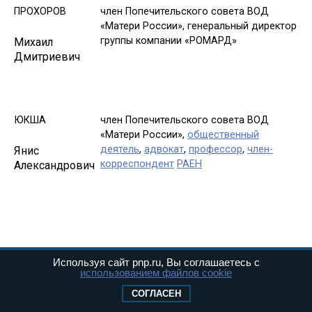
ПРОХОРОВ
член Попечительского совета ВОД
«Матери России», генеральный директор
группы компании «РОМАРД»
Михаил
Дмитриевич
ЮКША
член Попечительского совета ВОД
«Матери России»,
общественный
деятель
,
адвокат
,
профессор
,
член-
Янис
корреспондент
РАЕН
Александрович
а также руководители и члены Всероссийского
Используя сайт pnp.ru, Вы соглашаетесь с
использованием файлов cookie
общественного движения «Матери России» из 58
регионов Российской Федерации.
СОГЛАСЕН