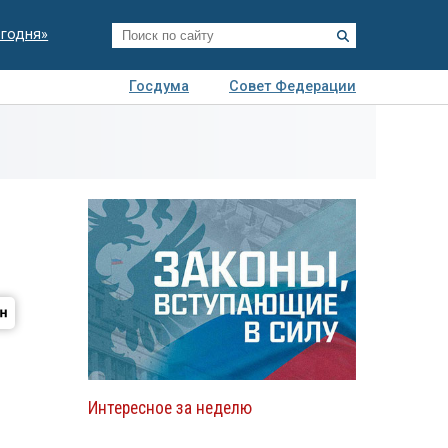
егодня»
Госдума
Совет Федерации
я
Авто
Недвижимость
Технологии
иза
Интересное за неделю