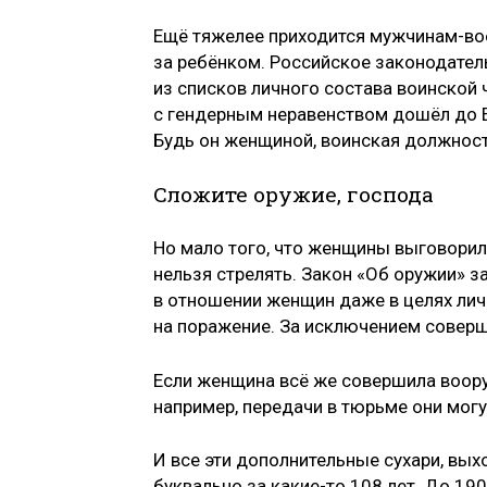
Ещё тяжелее приходится мужчинам-во
за ребёнком. Российское законодате
из списков личного состава воинской 
с гендерным неравенством дошёл до Е
Будь он женщиной, воинская должност
Сложите оружие, господа
Но мало того, что женщины выговорили
нельзя стрелять. Закон «Об оружии» 
в отношении женщин даже в целях лич
на поражение. За исключением соверш
Если женщина всё же совершила во­ору
например, передачи в тюрьме они могу
И все эти дополнительные сухари, вы
буквально за какие-то 108 лет. До 19