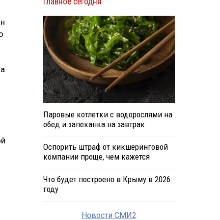
Главное сегодня
ин
о
я
ла
Паровые котлетки с водорослями на
обед и запеканка на завтрак
ой
Оспорить штраф от кикшеринговой
компании проще, чем кажется
Что будет построено в Крыму в 2026
году
Новости СМИ2