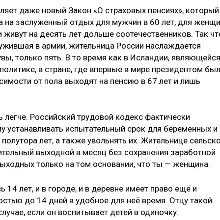
ляет даже новый Закон «О страховых пенсиях», который
а на заслуженный отдых для мужчин в 60 лет, для женщ
и живут на десять лет дольше соотечественников. Так чт
лужившая в армии, жительница России наслаждается
вы, только пять. В то время как в Исландии, являющейс
политике, в стране, где впервые в мире президентом бы
симости от пола выходят на пенсию в 67 лет и лишь
ь легче. Российский трудовой кодекс фактически
му устанавливать испытательный срок для беременных и
полутора лет, а также увольнять их. Жительнице сельск
ительный выходной в месяц без сохранения заработной
выходных только на том основании, что ты — женщина.
 14 лет, и в городе, и в деревне имеет право ещё и
остью до 14 дней в удобное для неё время. Отцу такой
лучае, если он воспитывает детей в одиночку.