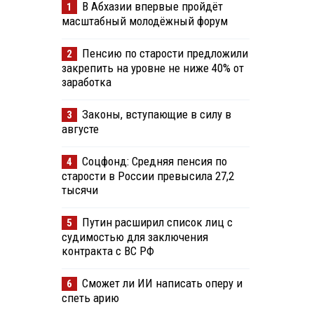
В Абхазии впервые пройдёт
1
масштабный молодёжный форум
Пенсию по старости предложили
2
закрепить на уровне не ниже 40% от
заработка
Законы, вступающие в силу в
3
августе
Соцфонд: Средняя пенсия по
4
старости в России превысила 27,2
тысячи
Путин расширил список лиц с
5
судимостью для заключения
контракта с ВС РФ
Сможет ли ИИ написать оперу и
6
спеть арию