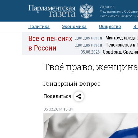
Издание
Федерального Собран
Российской Федераци
Политика
Экономика
Общество
В
Все о пенсиях
Фото
Авторы
Персоны
Мнения
Регионы
Минтруд предло
два дня назад
Пенсионеров в 
два дня назад
в России
Соцфонд: Средня
05.08.2026
Твоё право, женщина
Гендерный вопрос
Поделиться
06.03.2014 18:34