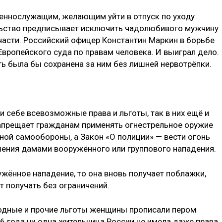
еннослужащим, желающим уйти в отпуск по уходу
льство предписывает исключить чадолюбивого мужчину
части. Российский офицер Константин Маркин в борьбе
вропейского суда по правам человека. И выиграл дело.
ь была бы сохранена за ним без лишней нервотрёпки.
 себе всевозможные права и льготы, так в них ещё и
запрещает гражданам применять огнестрельное оружие
ной самообороны, а Закон «О полиции» — вести огонь
ения дамами во­оружённого или группового нападения.
жённое нападение, то она вновь получает поблажки,
т получать без ограничений.
ходные и прочие льготы женщины прописали пером
06 года ни одна жительница России не имела даже права