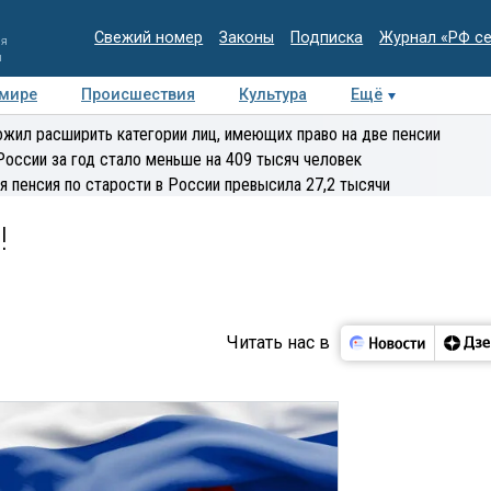
Свежий номер
Законы
Подписка
Журнал «РФ с
ия
и
 мире
Происшествия
Культура
Ещё
Медиацентр
Интервью
Колумнисты
Делова
жил расширить категории лиц, имеющих право на две пенсии
эксперт
России за год стало меньше на 409 тысяч человек
я пенсия по старости в России превысила 27,2 тысячи
!
Читать нас в