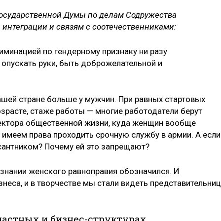
Государственной Думы по делам Содружества
 интеграции и связям с соотечественниками:
риминацией по гендерному признаку ни разу
е опускать руки, быть доброжелательной и
нашей стране больше у мужчин. При равных стартовых
зрасте, стаже работы — многие работодатели берут
 сектора общественной жизни, куда женщин вообще
 имеем права проходить срочную службу в армии. А если
сантником? Почему ей это запрещают?
изнании женского равноправия обозначился. И
знеса, и в творчестве мы стали видеть представительниц
астных и бизнес-структурах