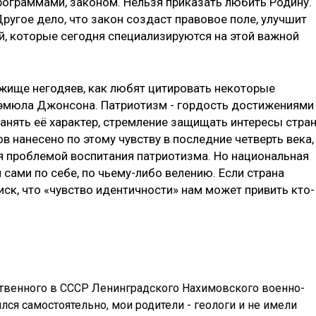
ограммами, законом. Нельзя приказать любить Родину.
Другое дело, что закон создаст правовое поле, улучшит
й, которые сегодня специализируются на этой важной
жище негодяев, как любят цитировать некоторые
Сэмюла Джонсона. Патриотизм - гордость достижениями
ранять её характер, стремление защищать интересы стра
в нанесено по этому чувству в последние четверть века,
ся проблемой воспитания патриотизма. Но национальная
 сами по себе, по чьему-либо велению. Если страна
иск, что «чувство идентичности» нам может привить кто-
нственного в СССР Ленинградского Нахимовского военно-
ся самостоятельно, мои родители - геологи и не имели