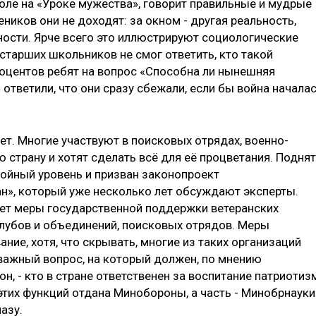
оле на «Уроке мужества», говорит правильные и мудрые
ников они не доходят: за окном - другая реальность,
ости. Ярче всего это иллюстрируют социологические
 старших школьников не смог ответить, кто такой
роцентов ребят на вопрос «Способна ли нынешняя
тветили, что они сразу сбежали, если бы война началас
ет. Многие участвуют в поисковых отрядах, военно-
ю страну и хотят сделать всё для её процветания. Подня
тойный уровень и призван законопроект
н», который уже несколько лет обсуждают эксперты.
ает меры государственной поддержки ветеранских
клубов и объединений, поисковых отрядов. Меры
ние, хотя, что скрывать, многие из таких организаций
 важный вопрос, на который должен, по мнению
н, - кто в стране ответственен за воспитание патриотиз
 этих функций отдана Минобороны, а часть - Минобрнауки
лазу.