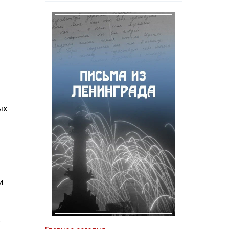
ых
.
и
.