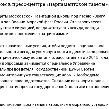
ом в пресс-центре «Парламентской газеты».
адеты московской Навигацкой школы под песню «Врагу
 в зал Военно-морской флаг России. Эта героическая
ется с ситуацией, когда «отступать некуда, позади
такое же положение с патриотизмом.
ает значительные усилия, чтобы поднять национальное
тельности сегодня упомянута почти в десяти федеральн
ат­риотическому воспитанию, рассчитанная до 2015 года
и вопросами занимается специальное Управление
ель председателя Государственной Думы Сергей
н мониторинг уже существующих норм. «Необходимо
ующего законодательства. Сведение всех норм в один
ие противоречия государственной политики в отношени
ние: методы воспитания патриотизма морально устарели