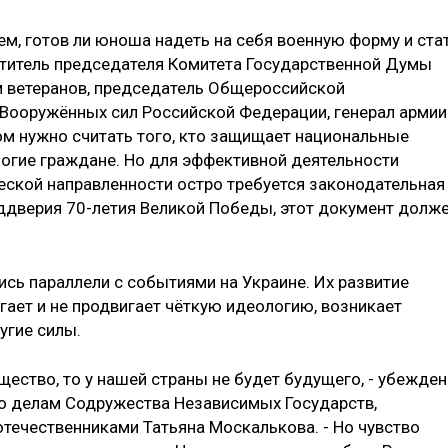
ем, готов ли юноша надеть на себя военную форму и ста
ститель председателя Комитета Государственной Думы
ам ветеранов, председатель Общероссийской
Вооружённых сил Российской Федерации, генерал армии
ом нужно считать того, кто защищает национальные
ногие граждане. Но для эффективной деятельности
ской направленности остро требуется законодательная
реддверия 70-летия Великой Победы, этот документ долж
лись параллели с событиями на Украине. Их развитие
агает и не продвигает чёткую идеологию, возникает
угие силы.
ество, то у нашей страны не будет будущего, - убежден
о делам Содружества Независимых Государств,
отечественниками Татьяна Москалькова. - Но чувство