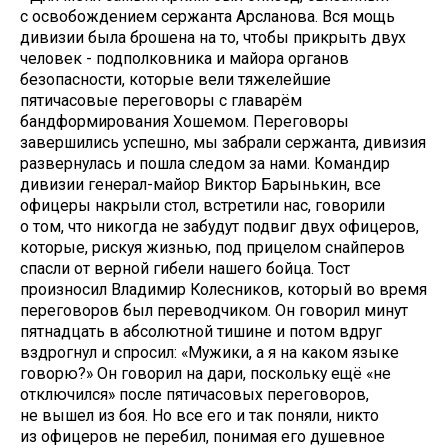
с освобождением сержанта Арсланова. Вся мощь
дивизии была брошена на то, чтобы прикрыть двух
человек - подполковника и майора органов
безопасности, которые вели тяжелейшие
пятичасовые переговоры с главарём
бандформирования Хошемом. Переговоры
завершились успешно, мы забрали сержанта, дивизия
развернулась и пошла следом за нами. Командир
дивизии генерал-майор Виктор Барынькин, все
офицеры накрыли стол, встретили нас, говорили
о том, что никогда не забудут подвиг двух офицеров,
которые, рискуя жизнью, под прицелом снайперов
спасли от верной гибели нашего бойца. Тост
произносил Владимир Колесников, который во время
переговоров был переводчиком. Он говорил минут
пятнадцать в абсолютной тишине и потом вдруг
вздрогнул и спросил: «Мужики, а я на каком языке
говорю?» Он говорил на дари, поскольку ещё «не
отключился» после пятичасовых переговоров,
не вышел из боя. Но все его и так поняли, никто
из офицеров не перебил, понимая его душевное