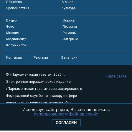
Общество
В мире
Происшествия
Культура
Видео
Опросы
Фото
Персоны
Мнения
Регионы
Медиацентр
Интервью
Колумнисты
Контакты
Реклама
Вакансии
© «Парламентская газета», 2026 г.
Карта сайта
Электронное периодическое издание
«Парламентская газета» зарегистрировано в
Федеральной службе по надзору в сфере
связи, информационных технологий и
Используя сайт pnp.ru, Вы соглашаетесь с
массовых коммуникаций (Роскомнадзор) 05
использованием файлов cookie
августа 2011 года. 18+
СОГЛАСЕН
Свидетельство о регистрации Эл № ФС77-
46097