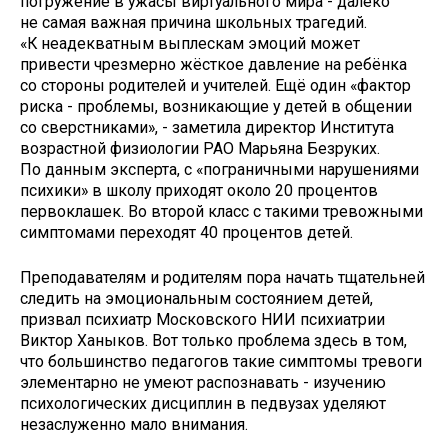
погружение в ужасы виртуального мира - далеко
не самая важная причина школьных трагедий.
«К неадекватным выплескам эмоций может
привести чрезмерно жёсткое давление на ребёнка
со стороны родителей и учителей. Ещё один «фактор
риска - проблемы, возникающие у детей в общении
со сверстниками», - заметила директор Института
возрастной физиологии РАО Марьяна Безруких.
По данным эксперта, с «пограничными нарушениями
психики» в школу приходят около 20 процентов
первоклашек. Во второй класс с такими тревожными
симптомами переходят 40 процентов детей.
Преподавателям и родителям пора начать тщательней
следить на эмоциональным состоянием детей,
призвал психиатр Московского НИИ психиатрии
Виктор Ханыков. Вот только проблема здесь в том,
что большинство педагогов такие симптомы тревоги
элементарно не умеют распознавать - изучению
психологических дисциплин в педвузах уделяют
незаслуженно мало внимания.