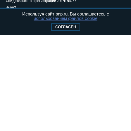
Свидетельство о регистрации Эл № ФС77-
46097
Используя сайт pnp.ru, Вы соглашаетесь с
Учредитель — АНО «Парламентская газета»
использованием файлов cookie
Исполняющий обязанности главного
СОГЛАСЕН
редактора — Абдуллаев М.Р.
Тел.: +7 (495) 637–69–79 E-mail:
pg@pnp.ru
«Парламентская газета» - официальное еженедельное издание
Федерального Собрания РФ. Издается с 1997 года. Учредители
газеты - Государственная Дума и Совет Федерации РФ. Официальный
публикатор федеральных конституционных законов, федеральных
законов и актов палат Федерального Собрания. «Парламентская
газета» имеет пункты печати и представительства в десяти субъектах
федерации.
Сайт «Парламентской газеты» - это оперативные новости и
достоверная информация о принимаемых в стране законах и
деятельности депутатов и сенаторов. При использовании материалов
сайта «Парламентской газеты» активная ссылка на pnp.ru
обязательна.
На информационном ресурсе применяются
рекомендательные
технологии
Положение о защите персональных данных