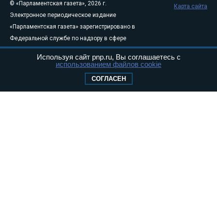
© «Парламентская газета», 2026 г.
Карта сайта
Электронное периодическое издание
«Парламентская газета» зарегистрировано в
Федеральной службе по надзору в сфере
связи, информационных технологий и
Используя сайт pnp.ru, Вы соглашаетесь с
массовых коммуникаций (Роскомнадзор) 05
использованием файлов cookie
августа 2011 года. 18+
СОГЛАСЕН
Свидетельство о регистрации Эл № ФС77-
46097
Учредитель — АНО «Парламентская газета»
Исполняющий обязанности главного
редактора — Абдуллаев М.Р.
Тел.: +7 (495) 637–69–79 E-mail:
pg@pnp.ru
«Парламентская газета» - официальное еженедельное издание
Федерального Собрания РФ. Издается с 1997 года. Учредители
газеты - Государственная Дума и Совет Федерации РФ. Официальный
публикатор федеральных конституционных законов, федеральных
законов и актов палат Федерального Собрания. «Парламентская
газета» имеет пункты печати и представительства в десяти субъектах
федерации.