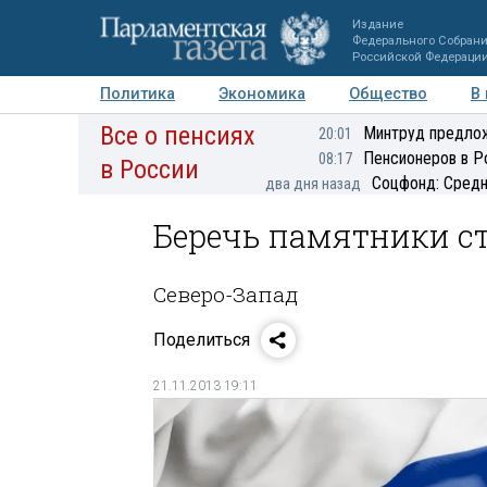
Издание
Федерального Собран
Российской Федераци
Политика
Экономика
Общество
В
Все о пенсиях
Фото
Авторы
Персоны
Мнения
Регионы
Минтруд предлож
20:01
Пенсионеров в Р
08:17
в России
Соцфонд: Средн
два дня назад
Беречь памятники с
Северо-Запад
Поделиться
21.11.2013 19:11