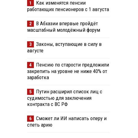
Как изменятся пенсии
1
работающих пенсионеров с 1 августа
В Абхазии впервые пройдёт
2
масштабный молодёжный форум
Законы, вступающие в силу в
3
августе
Пенсию по старости предложили
4
закрепить на уровне не ниже 40% от
заработка
Путин расширил список лиц с
5
судимостью для заключения
контракта с ВС РФ
Сможет ли ИИ написать оперу и
6
спеть арию