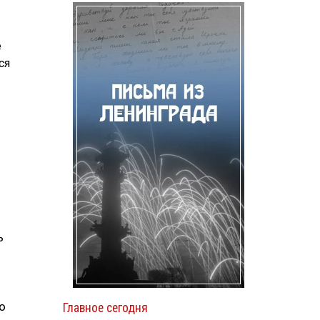
е
ся
ь
о
Главное сегодня