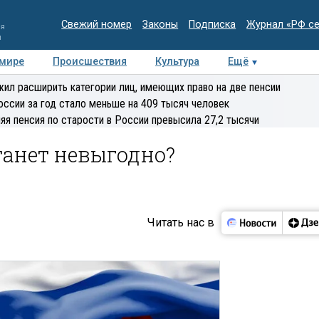
Свежий номер
Законы
Подписка
Журнал «РФ с
ия
и
 мире
Происшествия
Культура
Ещё
Медиацентр
Интервью
Колумнисты
Делова
ил расширить категории лиц, имеющих право на две пенсии
эксперт
оссии за год стало меньше на 409 тысяч человек
яя пенсия по старости в России превысила 27,2 тысячи
танет невыгодно?
Читать нас в