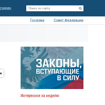
егодня»
Госдума
Совет Федерации
я
Авто
Недвижимость
Технологии
иза
Интересное за неделю