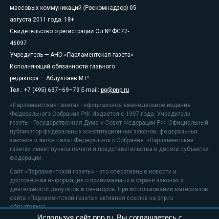
массовых коммуникаций (Роскомнадзор) 05
августа 2011 года. 18+
Свидетельство о регистрации Эл № ФС77-
46097
Учредитель — АНО «Парламентская газета»
Исполняющий обязанности главного
редактора — Абдуллаев М.Р.
Тел.: +7 (495) 637–69–79 E-mail:
pg@pnp.ru
«Парламентская газета» - официальное еженедельное издание
Федерального Собрания РФ. Издается с 1997 года. Учредители
газеты - Государственная Дума и Совет Федерации РФ. Официальный
публикатор федеральных конституционных законов, федеральных
законов и актов палат Федерального Собрания. «Парламентская
газета» имеет пункты печати и представительства в десяти субъектах
федерации.
Сайт «Парламентской газеты» - это оперативные новости и
достоверная информация о принимаемых в стране законах и
деятельности депутатов и сенаторов. При использовании материалов
сайта «Парламентской газеты» активная ссылка на pnp.ru
обязательна.
Используя сайт pnp.ru, Вы соглашаетесь с