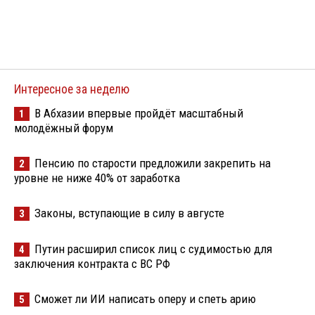
Интересное за неделю
В Абхазии впервые пройдёт масштабный
1
молодёжный форум
Пенсию по старости предложили закрепить на
2
уровне не ниже 40% от заработка
Законы, вступающие в силу в августе
3
Путин расширил список лиц с судимостью для
4
заключения контракта с ВС РФ
Сможет ли ИИ написать оперу и спеть арию
5