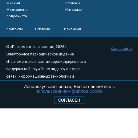
Мнения
Регионы
Медиацентр
Интервью
Колумнисты
Контакты
Реклама
Вакансии
© «Парламентская газета», 2026 г.
Карта сайта
Электронное периодическое издание
«Парламентская газета» зарегистрировано в
Федеральной службе по надзору в сфере
связи, информационных технологий и
массовых коммуникаций (Роскомнадзор) 05
Используя сайт pnp.ru, Вы соглашаетесь с
использованием файлов cookie
августа 2011 года. 18+
Свидетельство о регистрации Эл № ФС77-
СОГЛАСЕН
46097
Учредитель — АНО «Парламентская газета»
Исполняющий обязанности главного
редактора — Абдуллаев М.Р.
Тел.: +7 (495) 637–69–79 E-mail:
pg@pnp.ru