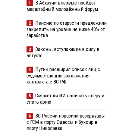
В Абхазии впервые пройдёт
1
масштабный молодёжный форум
Пенсию по старости предложили
2
закрепить на уровне не ниже 40% от
заработка
Законы, вступающие в силу в
3
августе
Путин расширил список лиц с
4
судимостью для заключения
контракта с ВС РФ
Сможет ли ИИ написать оперу и
5
спеть арию
ВС России поразили резервуары
6
с ГСМ в порту Одессы и буксир в
порту Николаева