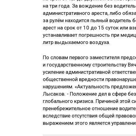
на три года. За вождение без водитель
административного ареста, либо обяза
за рулём находится пьяный водитель б
арест на срок от 10 до 15 суток или в
устанавливает погрешность при медиц
литр выдыхаемого воздуха.
По словам первого заместителя предс
и государственному строительству Вя
усиление административной ответстве
общественной вредности правонарушен
нарушениям. «Актуальность предложен
Лысаков. - Положение дел в сфере бе
глобального кризиса. Причиной этой с
пренебрежительное отношение водител
вследствие отсутствия общей правово
выражением этого является управлени