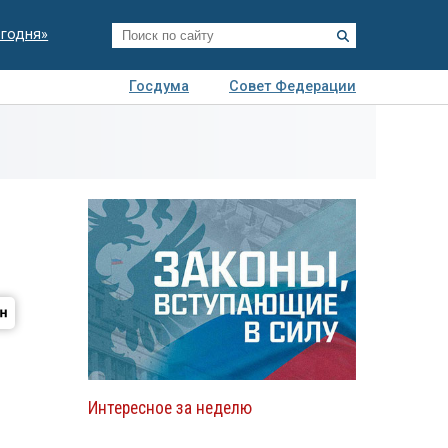
егодня»
Госдума
Совет Федерации
я
Авто
Недвижимость
Технологии
иза
Интересное за неделю