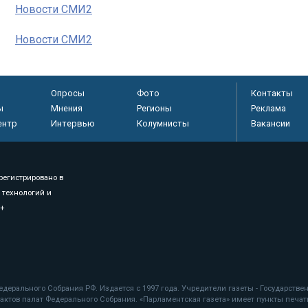
Новости СМИ2
Новости СМИ2
Опросы
Фото
Контакты
ы
Мнения
Регионы
Реклама
ентр
Интервью
Колумнисты
Вакансии
регистрировано в
 технологий и
8+
.
дерального Собрания РФ. Издается с 1997 года. Учредители газеты - Государств
ктов палат Федерального Собрания. «Парламентская газета» имеет пункты печати