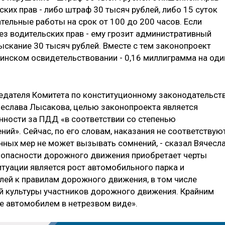
ских прав - либо штраф 30 тысяч рублей, либо 15 суток
тельные работы на срок от 100 до 200 часов. Если
ез водительских прав - ему грозит административный
зыскание 30 тысяч рублей. Вместе с тем законопроект
инском освидетельствовании - 0,16 миллиграмма на оди
едателя Комитета по конституционному законодательст
чеслава Лысакова, целью законопроекта является
нности за ПДД «в соответствии со степенью
ий». Сейчас, по его словам, наказания не соответствую
ных мер не может вызывать сомнений, - сказал Вячесл
зопасности дорожного движения приобретает черты
итуации является рост автомобильного парка и
ей к правилам дорожного движения, в том числе
й культуры участников дорожного движения. Крайним
е автомобилем в нетрезвом виде».