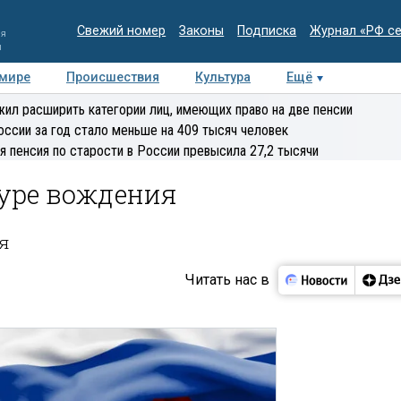
Свежий номер
Законы
Подписка
Журнал «РФ с
ия
и
 мире
Происшествия
Культура
Ещё
Медиацентр
Интервью
Колумнисты
Делова
ил расширить категории лиц, имеющих право на две пенсии
эксперт
оссии за год стало меньше на 409 тысяч человек
я пенсия по старости в России превысила 27,2 тысячи
уре вождения
я
Читать нас в