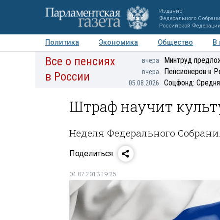
Издание
Федерального Собран
Российской Федераци
Политика
Экономика
Общество
В
Все о пенсиях
Фото
Авторы
Персоны
Мнения
Регионы
Минтруд предлож
вчера
Пенсионеров в Р
вчера
в России
Соцфонд: Средня
05.08.2026
Штраф научит культ
Неделя Федерального Собрани
Поделиться
04.07.2013 19:25