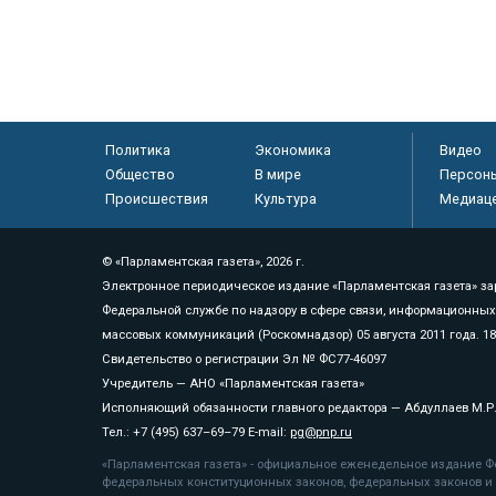
Политика
Экономика
Видео
Общество
В мире
Персон
Происшествия
Культура
Медиац
© «Парламентская газета», 2026 г.
Электронное периодическое издание «Парламентская газета» за
Федеральной службе по надзору в сфере связи, информационных
массовых коммуникаций (Роскомнадзор) 05 августа 2011 года. 1
Свидетельство о регистрации Эл № ФС77-46097
Учредитель — АНО «Парламентская газета»
Исполняющий обязанности главного редактора — Абдуллаев М.Р
Тел.: +7 (495) 637–69–79 E-mail:
pg@pnp.ru
«Парламентская газета» - официальное еженедельное издание Фе
федеральных конституционных законов, федеральных законов и а