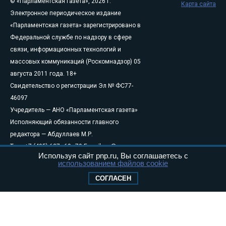
© «Парламентская газета», 2026 г.
Карта сайта
Электронное периодическое издание
«Парламентская газета» зарегистрировано в
Федеральной службе по надзору в сфере
связи, информационных технологий и
массовых коммуникаций (Роскомнадзор) 05
августа 2011 года. 18+
Свидетельство о регистрации Эл № ФС77-
46097
Учредитель — АНО «Парламентская газета»
Исполняющий обязанности главного
редактора — Абдуллаев М.Р.
Тел.: +7 (495) 637–69–79 E-mail:
pg@pnp.ru
Используя сайт pnp.ru, Вы соглашаетесь с
«Парламентская газета» - официальное еженедельное издание
использованием файлов cookie
Федерального Собрания РФ. Издается с 1997 года. Учредители
СОГЛАСЕН
газеты - Государственная Дума и Совет Федерации РФ. Официальный
публикатор федеральных конституционных законов, федеральных
законов и актов палат Федерального Собрания. «Парламентская
газета» имеет пункты печати и представительства в десяти субъектах
федерации.