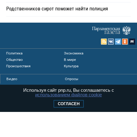
Родственников сирот поможет найти полиция
Политика
Экономика
Общество
В мире
Происшествия
Культура
Видео
Опросы
Фото
Персоны
Используя сайт pnp.ru, Вы соглашаетесь с
Мнения
Регионы
использованием файлов cookie
Медиацентр
Интервью
СОГЛАСЕН
Колумнисты
Контакты
Реклама
Вакансии
© «Парламентская газета», 2026 г.
Карта сайта