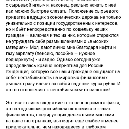
с сырьевой иглы» и, наконец, реально начать с неё
как можно быстрее слезать. Положение сырьевого
придатка ведущих экономических держав не только
унизительно с позиции государственных интересов,
но и бьёт непосредственно по кошельку наших
граждан — включая и тех из них, которые стараются
не утруждать себя размышлениями о «высоких
материях». Мол, дают лично мне благодаря нефти и
газу зарплату (пенсию, пособие — нужное
подчеркнуть) - и ладно. Однако сегодня уже
определилась крайне неприятная для России
тенденция, которую все наши граждане ощущают на
себе: нестабильность на мировых финансовых
рынках сразу влечёт за собой падение курса рубля. И
это по отношению к не­стабильным-то валютам!
Это всего лишь следствие того неоспоримого факта,
что сегодняшняя российская экономика в глазах
финансистов, оперирующих денежными массами
на валютных рынках, выглядит ещё слабее и менее
привлекательно, чем находящиеся в глубоком