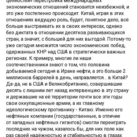
ценностей» перестройка международных
экономических отношений становится неизбежной, и
это уже постепенно происходит. Китай, играя в этих
отношениях ведущую роль, будет, понятное дело, всё
больше выстраивать их в своих интересах, однако
без диктата в отношении десятков развивающихся
стран, а значит, с большей для них выгодой. Потому-то
уже сегодня множится число экономических побед,
одержанных КНР над США в стратегически важных
регионах. К примеру, многие ли наши
соотечественники знают о том, что половина
добываемой сегодня в Ираке нефти, а это больше 2
миллионов баррелей в день, направляется… в Китай?
Да-да, не в США и Великобританию, совершившие
десять с лишним лет назад интервенцию в эту страну
и державшие на её территории почти все эти годы
свои оккупационные армии, а их главному
идеологическому противнику - Китаю. Именно его
нефтяные компании (государственные, в отличие
от западных нефтяных гигантов) смогли переиграть
последних на чужом, казалось бы, для них поле как
раз своей надёжностью и стабильностью в глазах