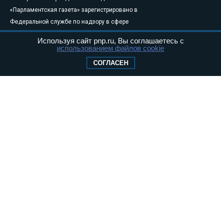
«Парламентская газета» зарегистрировано в
Федеральной службе по надзору в сфере
связи, информационных технологий и
Используя сайт pnp.ru, Вы соглашаетесь с
массовых коммуникаций (Роскомнадзор) 05
использованием файлов cookie
августа 2011 года. 18+
СОГЛАСЕН
Свидетельство о регистрации Эл № ФС77-
46097
Учредитель — АНО «Парламентская газета»
Исполняющий обязанности главного
редактора — Абдуллаев М.Р.
Тел.: +7 (495) 637–69–79 E-mail:
pg@pnp.ru
«Парламентская газета» - официальное еженедельное издание
Федерального Собрания РФ. Издается с 1997 года. Учредители
газеты - Государственная Дума и Совет Федерации РФ. Официальный
публикатор федеральных конституционных законов, федеральных
законов и актов палат Федерального Собрания. «Парламентская
газета» имеет пункты печати и представительства в десяти субъектах
федерации.
Сайт «Парламентской газеты» - это оперативные новости и
достоверная информация о принимаемых в стране законах и