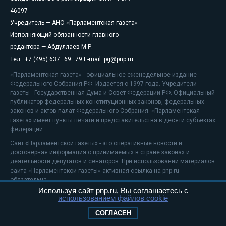
46097
Учредитель — АНО «Парламентская газета»
Исполняющий обязанности главного
редактора — Абдуллаев М.Р.
Тел.: +7 (495) 637–69–79 E-mail:
pg@pnp.ru
«Парламентская газета» - официальное еженедельное издание
Федерального Собрания РФ. Издается с 1997 года. Учредители
газеты - Государственная Дума и Совет Федерации РФ. Официальный
публикатор федеральных конституционных законов, федеральных
законов и актов палат Федерального Собрания. «Парламентская
газета» имеет пункты печати и представительства в десяти субъектах
федерации.
Сайт «Парламентской газеты» - это оперативные новости и
достоверная информация о принимаемых в стране законах и
деятельности депутатов и сенаторов. При использовании материалов
сайта «Парламентской газеты» активная ссылка на pnp.ru
обязательна.
Используя сайт pnp.ru, Вы соглашаетесь с
На информационном ресурсе применяются
рекомендательные
использованием файлов cookie
технологии
Положение о защите персональных данных
СОГЛАСЕН