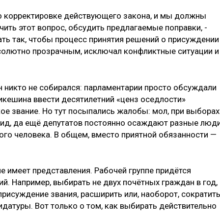
по корректировке действующего закона, и мы должны
ть этот вопрос, обсудить предлагаемые поправки, -
лать так, чтобы процесс принятия решений о присуждении
солютно прозрачным, исключал конфликтные ситуации и
н никто не собирался: парламентарии просто обсуждали
икешина ввести десятилетний «ценз оседлости»
ое звание. Но тут посыпались жалобы: мол, при выборах
бид, да ещё депутатов постоянно осаждают разные люд
ого человека. В общем, вместо приятной обязанности —
не имеет представления. Рабочей группе придётся
. Например, выбирать не двух почётных граждан в год, 
присуждение звания, расширить или, наоборот, сократит
идатуры. Вот только о том, как выбирать действительно