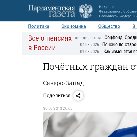
Издание
Федерального Собран
Российской Федераци
Политика
Экономика
Общество
В
Все о пенсиях
Фото
Авторы
Персоны
Мнения
Регионы
Соцфонд: Средн
два дня назад
Пенсию по старо
04.08.2026
в России
Как изменятся п
01.08.2026
Почётных граждан с
Северо-Запад
Поделиться
30.05.2013 20:05