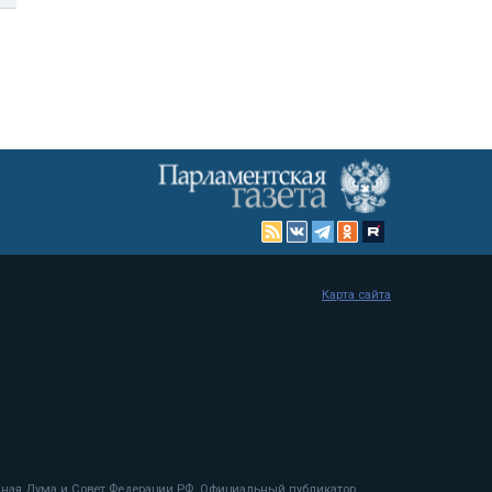
Карта сайта
енная Дума и Совет Федерации РФ. Официальный публикатор