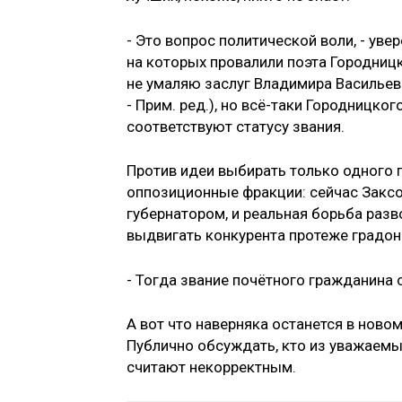
- Это вопрос политической воли, - ув
на которых провалили поэта Городницк
не умаляю заслуг Владимира Васильев
- Прим. ред.), но всё-таки Городницког
соответствуют статусу звания.
Против идеи выбирать только одного п
оппозиционные фракции: сейчас Заксо
губернатором, и реальная борьба разво
выдвигать конкурента протеже градон
- Тогда звание почётного гражданина 
А вот что наверняка останется в нов
Публично обсуждать, кто из уважаем
считают некорректным.