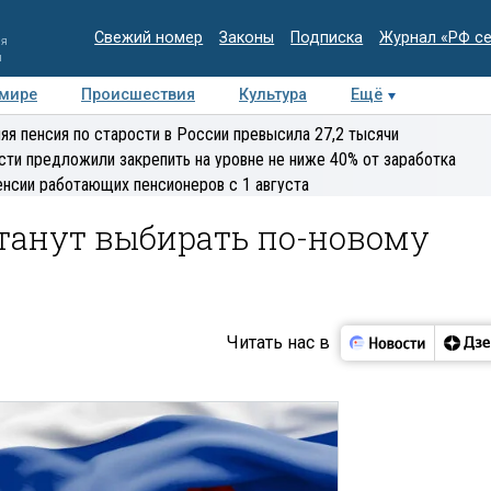
Свежий номер
Законы
Подписка
Журнал «РФ с
ия
и
 мире
Происшествия
Культура
Ещё
Медиацентр
Интервью
Колумнисты
Делова
яя пенсия по старости в России превысила 27,2 тысячи
эксперт
сти предложили закрепить на уровне не ниже 40% от заработка
енсии работающих пенсионеров с 1 августа
танут выбирать по-новому
Читать нас в