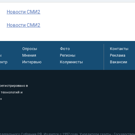
Новости СМИ2
Новости СМИ2
Опросы
Фото
Контакты
ы
Мнения
Регионы
Реклама
ентр
Интервью
Колумнисты
Вакансии
регистрировано в
 технологий и
8+
.
дерального Собрания РФ. Издается с 1997 года. Учредители газеты - Государств