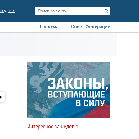
егодня»
Госдума
Совет Федерации
я
Авто
Недвижимость
Технологии
иза
Интересное за неделю