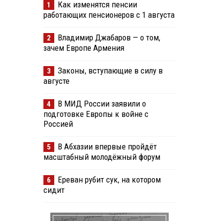
Как изменятся пенсии
1
работающих пенсионеров с 1 августа
Владимир Джабаров — о том,
2
зачем Европе Армения
Законы, вступающие в силу в
3
августе
В МИД России заявили о
4
подготовке Европы к войне с
Россией
В Абхазии впервые пройдёт
5
масштабный молодёжный форум
Ереван рубит сук, на котором
6
сидит