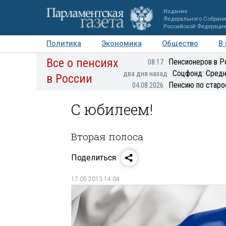
Издание
Федерального Собран
Российской Федераци
Политика
Экономика
Общество
В
Все о пенсиях
Фото
Авторы
Персоны
Мнения
Регионы
Пенсионеров в Р
08:17
Соцфонд: Средн
два дня назад
в России
Пенсию по старо
04.08.2026
С юбилеем!
Вторая полоса
Поделиться
17.05.2013 14:04