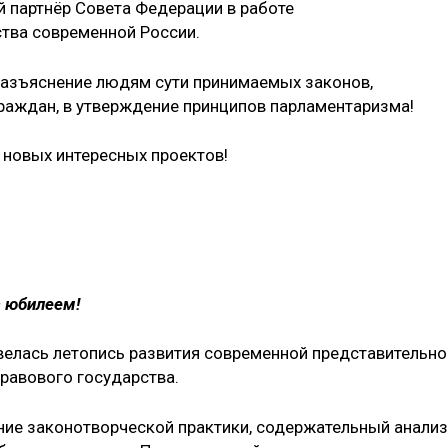
 партнёр Совета Федерации в работе
тва современной России.
разъяснение людям сути принимаемых законов,
аждан, в утверж­дение принципов парламента­ризма!
 новых интересных проектов!
с юбилеем!
 велась летопись развития современной представительно
правового государства.
ние законотворческой практики, содержательный анализ