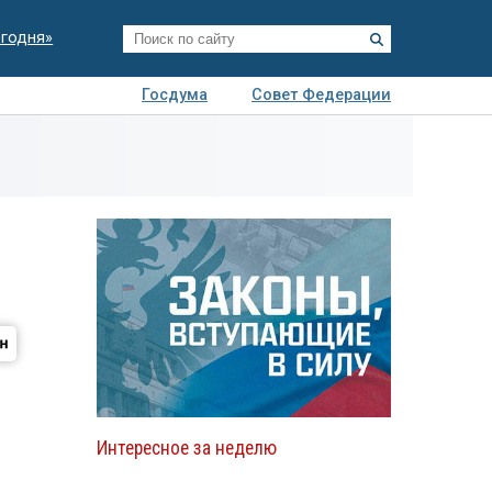
егодня»
Госдума
Совет Федерации
я
Авто
Недвижимость
Технологии
иза
Интересное за неделю