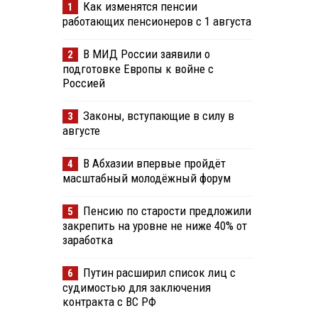
Как изменятся пенсии
1
работающих пенсионеров с 1 августа
В МИД России заявили о
2
подготовке Европы к войне с
Россией
Законы, вступающие в силу в
3
августе
В Абхазии впервые пройдёт
4
масштабный молодёжный форум
Пенсию по старости предложили
5
закрепить на уровне не ниже 40% от
заработка
Путин расширил список лиц с
6
судимостью для заключения
контракта с ВС РФ