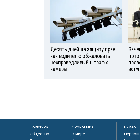
Десять дней на защиту прав:
Заче
как водителю обжаловать
пото
несправедливый штраф с
пров
камеры
всту
Политика
Экономика
Видео
Общество
В мире
Персон