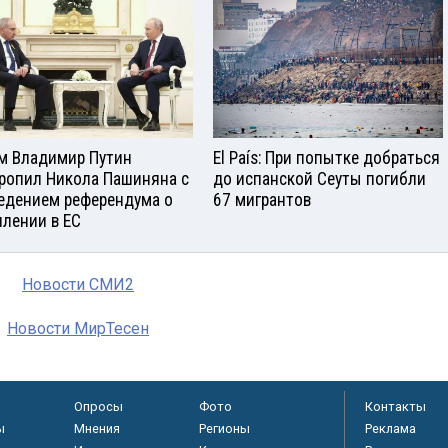
м Владимир Путин
El País: При попытке добраться
ропил Никола Пашиняна с
до испанской Сеуты погибли
едением референдума о
67 мигрантов
плении в ЕС
Новости СМИ2
Новости МирТесен
Опросы
Фото
Контакты
ы
Мнения
Регионы
Реклама