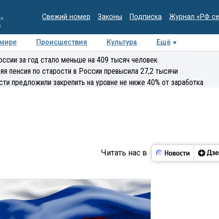
Свежий номер
Законы
Подписка
Журнал «РФ с
ия
и
 мире
Происшествия
Культура
Ещё
Медиацентр
Интервью
Колумнисты
Делова
оссии за год стало меньше на 409 тысяч человек
эксперт
яя пенсия по старости в России превысила 27,2 тысячи
сти предложили закрепить на уровне не ниже 40% от заработка
Читать нас в