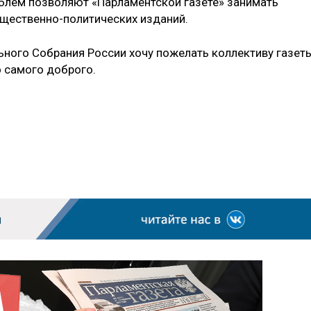
блем позволяют «Парламентской газете» занимать
щественно-политических изданий.
льного Собрания России хочу пожелать коллективу газет
о самого доброго.