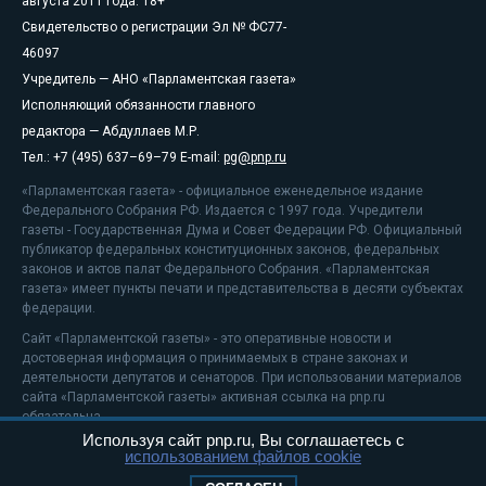
августа 2011 года. 18+
Свидетельство о регистрации Эл № ФС77-
46097
Учредитель — АНО «Парламентская газета»
Исполняющий обязанности главного
редактора — Абдуллаев М.Р.
Тел.: +7 (495) 637–69–79 E-mail:
pg@pnp.ru
«Парламентская газета» - официальное еженедельное издание
Федерального Собрания РФ. Издается с 1997 года. Учредители
газеты - Государственная Дума и Совет Федерации РФ. Официальный
публикатор федеральных конституционных законов, федеральных
законов и актов палат Федерального Собрания. «Парламентская
газета» имеет пункты печати и представительства в десяти субъектах
федерации.
Сайт «Парламентской газеты» - это оперативные новости и
достоверная информация о принимаемых в стране законах и
деятельности депутатов и сенаторов. При использовании материалов
сайта «Парламентской газеты» активная ссылка на pnp.ru
обязательна.
Используя сайт pnp.ru, Вы соглашаетесь с
На информационном ресурсе применяются
рекомендательные
использованием файлов cookie
технологии
Положение о защите персональных данных