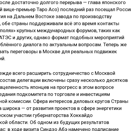
осле достаточно долгого перерыва — глава японского
й вице-премьер Таро Асо) последний раз посещал Росс
тия на Дальнем Востоке завода по производству
, обе страны поддерживали всё это время контакты
а полях» крупных международных форумов, таких как
АТЭС и других, однако формат подобных мероприятий
ублённого диалога по актуальным вопросам. Теперь же
вать переговоры в Москве для реальных подвижек
ий.
реж­де всего расширить сотрудничество с Москвой
в состав делегации включены сразу несколько десятков
ацеленность японцев на прогресс в этом вопросе
седания подкомитета по торговле и инвестициям
ной комиссии. Сфера интересов деловых кругов Страны
 широка — от развития проектов в сфере энергетики
еском участии губернаторства Хоккайдо
ой области. Об одном из будущих результатов
ас: в ходе визита Синдзо Абэ намечено подписание