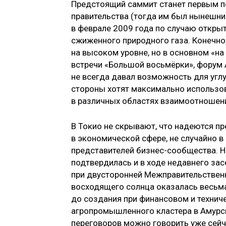
Предстоящий саммит станет первым п
правительства (тогда им был нынешни
в феврале 2009 года по случаю откры
сжиженного природного газа. Конечно
на высоком уровне, но в основном «н
встречи «Большой восьмёрки», форум 
не всегда давал возможность для угл
стороны хотят максимально использо
в различных областях взаимоотношен
В Токио не скрывают, что наде­ются п
в экономической сфере, не случайно 
представителей бизнес-сообщества. Н
подтвердилась и в ходе недавнего за
при двусторонней Межправительствен
восходящего солнца оказалась весьма
до создания при финансовом и технич
агропромышленного кластера в Амурск
переговоров можно говорить уже сейч