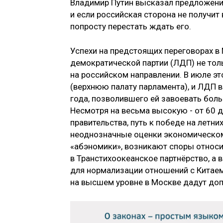
Владимир Путин высказал предложение
и если российская сторона не получит
попросту перестать ждать его.
Успехи на предстоящих переговорах в
демократической партии (ЛДП) не тол
на российском направлении. В июле эт
(верхнюю палату парламента), и ЛДП 
года, позволившего ей завоевать боль
Несмотря на весьма высокую - от 60 
правительства, путь к победе на летни
неоднозначные оценки экономическом
«абэномики», возникают споры относи
в Транстихоокеанское партнёрство, а 
для нормализации отношений с Китаем
на высшем уровне в Москве дадут до