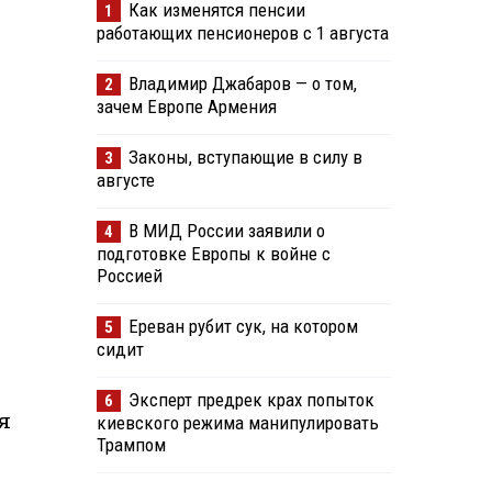
Как изменятся пенсии
1
работающих пенсионеров с 1 августа
Владимир Джабаров — о том,
2
зачем Европе Армения
Законы, вступающие в силу в
3
августе
В МИД России заявили о
4
подготовке Европы к войне с
Россией
Ереван рубит сук, на котором
5
сидит
Эксперт предрек крах попыток
6
я
киевского режима манипулировать
Трампом