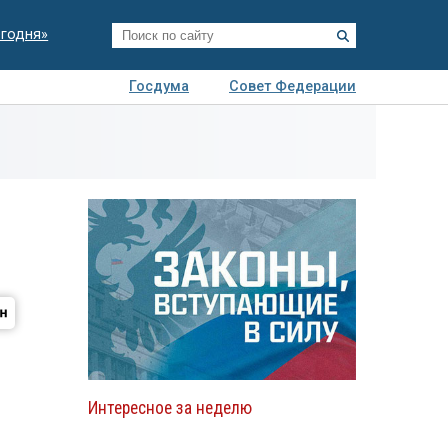
егодня»
Госдума
Совет Федерации
я
Авто
Недвижимость
Технологии
иза
Интересное за неделю