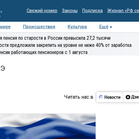
Свежий номер
Законы
Подписка
Журнал «РФ с
ия
и
 мире
Происшествия
Культура
Ещё
Медиацентр
Интервью
Колумнисты
Делова
я пенсия по старости в России превысила 27,2 тысячи
эксперт
ости предложили закрепить на уровне не ниже 40% от заработка
енсии работающих пенсионеров с 1 августа
э
Читать нас в