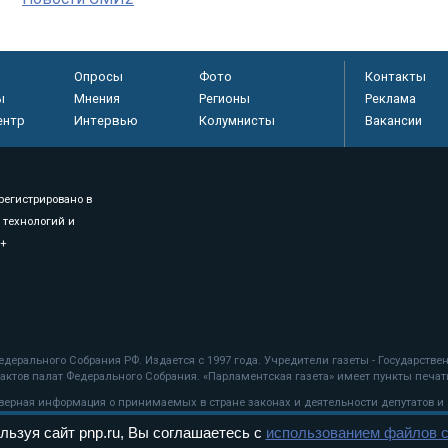
Опросы
Фото
Контакты
ы
Мнения
Регионы
Реклама
ентр
Интервью
Колумнисты
Вакансии
регистрировано в
 технологий и
8+
.
дерального Собрания РФ. Издается с 1997 года. Учредители газеты - Государств
ктов палат Федерального Собрания. «Парламентская газета» имеет пункты печати
оверная информация о принимаемых в стране законах и деятельности депутатов и
льзуя сайт pnp.ru, Вы соглашаетесь с
использованием файлов c
ехнологии