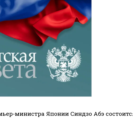
мьер-министра Японии Синдзо Абэ состоитс