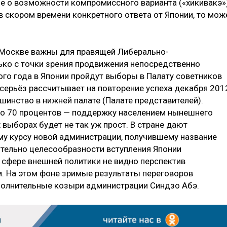
 о возможности компромиссного варианта («хикивакэ»)
 в скором времени конкретного ответа от Японии, то мож
 Москве важны для правящей Либерально-
ько с точки зрения продвижения непосредственно
ого года в Японии пройдут выборы в Палату советников
всерьёз рассчитывает на повторение успеха декабря 201
шинство в нижней палате (Палате представителей).
до 70 процентов — поддержку населением нынешнего
х выборах будет не так уж прост. В стране дают
у курсу новой администрации, получившему название
тельно целесообразности вступления Японии
в сфере внешней политики не видно перспектив
. На этом фоне зримые результаты переговоров
полнительные козыри администрации Синдзо Абэ.