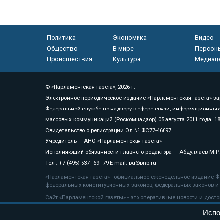
Политика
Экономика
Видео
Общество
В мире
Персон
Происшествия
Культура
Медиац
© «Парламентская газета», 2026 г.
Электронное периодическое издание «Парламентская газета» за
Федеральной службе по надзору в сфере связи, информационных
массовых коммуникаций (Роскомнадзор) 05 августа 2011 года. 1
Свидетельство о регистрации Эл № ФС77-46097
Учредитель — АНО «Парламентская газета»
Исполняющий обязанности главного редактора — Абдуллаев М.Р
Тел.: +7 (495) 637–69–79 E-mail:
pg@pnp.ru
«Парламентская газета» - официальное еженедельное издание Фе
федеральных конституционных законов, федеральных законов и а
Сайт «Парламентской газеты» - это оперативные новости и дост
«Парламентской газеты» активная ссылка на pnp.ru обязательна.
Испо
На информационном ресурсе применяются
рекомендательные т