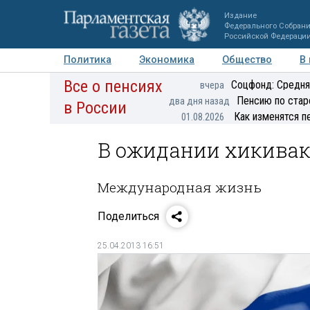
Издание
Федерального Собран
Российской Федераци
Политика
Экономика
Общество
В
Все о пенсиях
Фото
Авторы
Персоны
Мнения
Регионы
Соцфонд: Средня
вчера
Пенсию по стар
два дня назад
в России
Как изменятся п
01.08.2026
В ожидании хикивак
Международная жизнь
Поделиться
25.04.2013 16:51