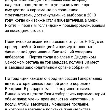
на десять процентов мест увеличить своё пре­
имущество в парламенте по сравнению
с результатами, достигнутыми на выборах в 2010
году, когда они также стали победителями, а Марк
Рютте — первым голландским премьером-либералом
за последние сто лет.
Политические аналитики связывают успех НПСД с её
проевропейской позицией и приверженностью
финансовой дисциплине. Ближайший соперник
либералов — Партия труда во главе с Дидериком
Самсомом отстала на три мандата, получив 38 мест
в высшем законодательном органе собрания.
По традиции каждая очередная сессия Генеральных
штатов открывалась тронной речью королевы
Беатрикс. В рыцарском зале старинного замка
Бинненхоф в центре Гааги собирались парламентарии
обеих палат, члены правительства, иностранные
послы, чтобы выслушать монаршее послание,
в котором излагалась политика правительства