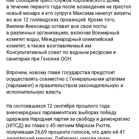
Как сообщила пресс-служба Королевского дома,
в течение первого года после возведения на престол
новый монарх и его супруга Максима нанесут визиты
во все 12 голландских провинций. Кроме того,
Виллем-Александр оставит все свои посты
в различных организациях, включая Всемирный
комитет воды, Международный олимпийский
комитет, а также возглавляемый им
Консультативный совет по водным ресурсам и
санитарии при Генсеке ООН.
Впрочем, новому главе государства предстоит
осуществлять совместно с Генеральными штатами
(парламент) и правительством законодательную и
исполнительную власть.
На состоявшихся 12 сентября прошлого года
внеочередных парламентских выборах победу
одержала Народная партия за свободу и демократию
(НПСД) во главе с 45-летним Марком Рютте,
получившая 26,69 процента голосов, что дало ей 41
депутатский мандат. Либералы смогли сразу