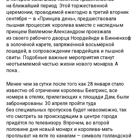
на ближайший период. Этой торжественной
церемонии, проводимой ежегодно в третий вторник
сентября — в «Принцев день», предшествовала
пышная процессия: королева вместе с наследным
принцем Виллемом-Александром проезжала
из своего рабочего дворца Ноордейнде в Бинненхоф
в золочёной карете, запряжённой восьмёркой
лошадей, в сопровождении гвардейцев и пышной
свиты. Подобные важные мероприятия станут
неотъемлемой частью жизни нового монарха. А
пока…
Менее чем за сутки после того как 28 января стало
известно об отречении королевы Беатрикс, все
номера в отелях, прилегающих к площади Дам, были
забронированы. 30 апреля пройти туда
без специальных пропусков будет невозможно, так
что смотреть за происходящим в центре города
придётся по телевизору. Впрочем, во второй
половине дня новый монарх и королева-мать
проплывут на яхте по каналам — символу голландской