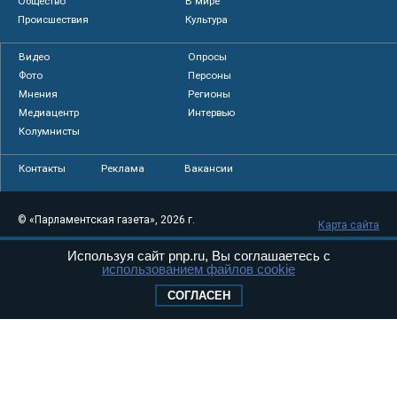
Общество
В мире
Происшествия
Культура
Видео
Опросы
Фото
Персоны
Мнения
Регионы
Медиацентр
Интервью
Колумнисты
Контакты
Реклама
Вакансии
© «Парламентская газета», 2026 г.
Карта сайта
Электронное периодическое издание
Используя сайт pnp.ru, Вы соглашаетесь с
«Парламентская газета» зарегистрировано в
использованием файлов cookie
Федеральной службе по надзору в сфере
СОГЛАСЕН
связи, информационных технологий и
массовых коммуникаций (Роскомнадзор) 05
августа 2011 года. 18+
Свидетельство о регистрации Эл № ФС77-
46097