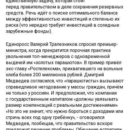
единственную задачу, которая стоит
перед правительством в деле сохранения резервных
средств. Речь идёт о поиске оптимального баланса
между эффективностью инвестиций и степенью их
риска (что нередко требует инвестиций в солидные
зарубежные фонды).
Единоросс Валерий Трапезников
спросил премьер-
министра, когда прекратится порочная практика
увольнения топ-менеджеров с одновременной
выдачей им «золотых парашютов». В пример привёл
экс-главу «Ростелекома», прихватившего на вольные
хлеба более 200 миллионов рублей. Дмитрий
Медведев согласился, что «парашютисты» вызывают
справедливое негодование у массы граждан, причём
не только у россиян. И предположил, что компании
с государственным капиталом «должны увязывать
размер компенсаций с реальными достижениями».
«Но это не значит, что нужно бороться с доходами или
стричь всех под одну гребёнку», - оговорился
Медведев, пообещав, что правительство вскоре
предложит решение проблемы. Обещание встретили