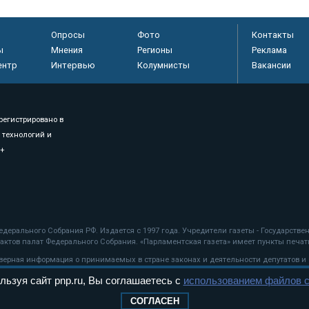
Опросы
Фото
Контакты
ы
Мнения
Регионы
Реклама
ентр
Интервью
Колумнисты
Вакансии
регистрировано в
 технологий и
8+
.
дерального Собрания РФ. Издается с 1997 года. Учредители газеты - Государств
ктов палат Федерального Собрания. «Парламентская газета» имеет пункты печати
оверная информация о принимаемых в стране законах и деятельности депутатов и
льзуя сайт pnp.ru, Вы соглашаетесь с
использованием файлов c
ехнологии
СОГЛАСЕН