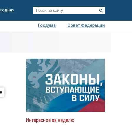
егодня»
Госдума
Совет Федерации
я
Авто
Недвижимость
Технологии
иза
Интересное за неделю