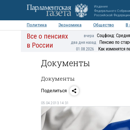
Издание
Федерального Собран
Российской Федераци
Политика
Экономика
Общество
В
Все о пенсиях
Фото
Авторы
Персоны
Мнения
Регионы
Соцфонд: Средня
вчера
Пенсию по стар
два дня назад
в России
Как изменятся п
01.08.2026
Документы
Документы
Поделиться
05.04.2013 14:31