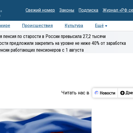
Свежий номер
Законы
Подписка
Журнал «РФ с
ия
и
 мире
Происшествия
Культура
Ещё
Медиацентр
Интервью
Колумнисты
Делова
я пенсия по старости в России превысила 27,2 тысячи
эксперт
ости предложили закрепить на уровне не ниже 40% от заработка
енсии работающих пенсионеров с 1 августа
Читать нас в