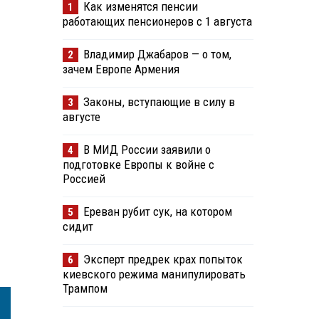
Как изменятся пенсии
1
работающих пенсионеров с 1 августа
Владимир Джабаров — о том,
2
зачем Европе Армения
Законы, вступающие в силу в
3
августе
В МИД России заявили о
4
подготовке Европы к войне с
Россией
Ереван рубит сук, на котором
5
сидит
Эксперт предрек крах попыток
6
киевского режима манипулировать
Трампом