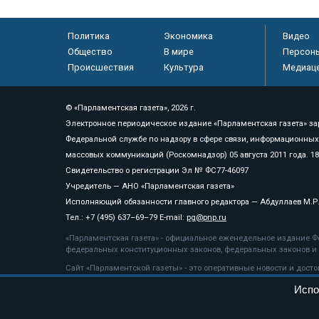
Политика
Экономика
Видео
Общество
В мире
Персон
Происшествия
Культура
Медиац
© «Парламентская газета», 2026 г.
Электронное периодическое издание «Парламентская газета» за
Федеральной службе по надзору в сфере связи, информационных
массовых коммуникаций (Роскомнадзор) 05 августа 2011 года. 1
Свидетельство о регистрации Эл № ФС77-46097
Учредитель — АНО «Парламентская газета»
Исполняющий обязанности главного редактора — Абдуллаев М.Р
Тел.: +7 (495) 637–69–79 E-mail:
pg@pnp.ru
«Парламентская газета» - официальное еженедельное издание Фе
федеральных конституционных законов, федеральных законов и а
Сайт «Парламентской газеты» - это оперативные новости и дост
«Парламентской газеты» активная ссылка на pnp.ru обязательна.
Испо
На информационном ресурсе применяются
рекомендательные т
Положение о защите персональных данных