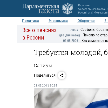
Издание
Федерального Собран
Российской Федераци
Политика
Экономика
Общество
В
Все о пенсиях
Фото
Авторы
Персоны
Мнения
Регионы
Соцфонд: Средня
вчера
Пенсию по стар
два дня назад
в России
Как изменятся п
01.08.2026
Требуется молодой, 
Социум
Поделиться
28.03.2013 20:34