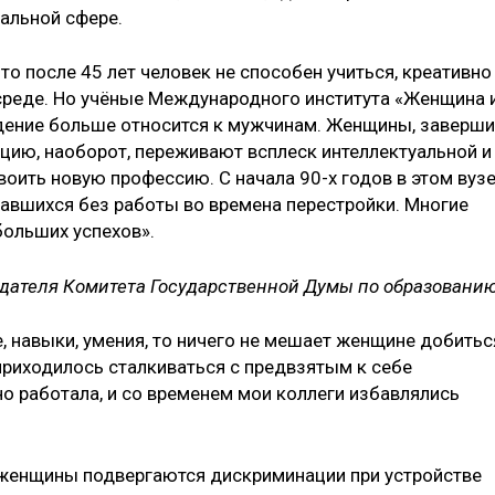
иальной сфере.
то после 45 лет человек не способен учиться, креативно
 среде. Но учёные Международного института «Женщина 
ждение больше относится к мужчинам. Женщины, заверш
цию, наоборот, переживают всплеск интеллектуальной и
своить новую профессию. С начала 90-х годов в этом вуз
тавшихся без работы во времена перестройки. Многие
больших успехов».
дателя Комитета Государственной Думы по образованию
е, навыки, умения, то ничего не мешает женщине добитьс
 приходилось сталкиваться с предвзятым к себе
но работала, и со временем мои коллеги избавлялись
 женщины подвергаются дискриминации при устройстве