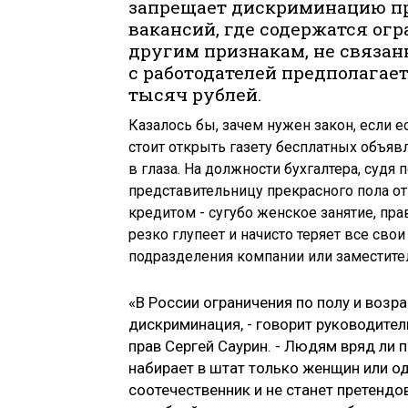
запрещает дискриминацию пр
вакансий, где содержатся ог
другим признакам, не связан
с работодателей предполагае
тысяч рублей.
Казалось бы, зачем нужен закон, если е
стоит открыть газету бесплатных объяв
в глаза. На должности бухгалтера, судя
представительницу прекрасного пола от 2
кредитом - сугубо женское занятие, пр
резко глупеет и начисто теряет все сво
подразделения компании или заместител
«В России ограничения по полу и возр
дискриминация, - говорит руководите
прав Сергей Саурин. - Людям вряд ли 
набирает в штат только женщин или од
соотечественник и не станет претендов