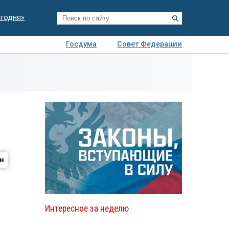
егодня»
Госдума
Совет Федерации
я
Авто
Недвижимость
Технологии
иза
Интересное за неделю