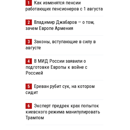
Как изменятся пенсии
1
работающих пенсионеров с 1 августа
Владимир Джабаров — о том,
2
зачем Европе Армения
Законы, вступающие в силу в
3
августе
В МИД России заявили о
4
подготовке Европы к войне с
Россией
Ереван рубит сук, на котором
5
сидит
Эксперт предрек крах попыток
6
киевского режима манипулировать
Трампом