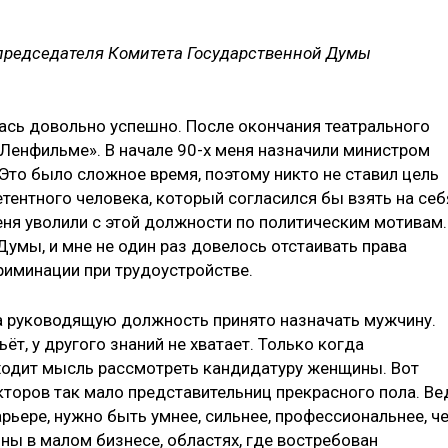
председателя Комитета Государственной Думы
ась довольно успешно. После окончания театрального
«Ленфильме». В начале 90-х меня назначили министром
 Это было сложное время, поэтому никто не ставил цель
тентного человека, который согласился бы взять на себ
еня уволили с этой должности по политическим мотивам.
Думы, и мне не один раз довелось отстаивать права
иминации при трудо­устройстве.
а руководящую должность принято назначать мужчину.
ёт, у другого знаний не хватает. Только когда
иходит мысль рассмотреть кандидатуру женщины. Вот
кторов так мало представительниц прекрасного пола. Ве
рьере, нужно быть умнее, сильнее, профессиональнее, ч
ны в малом бизнесе, областях, где востребован