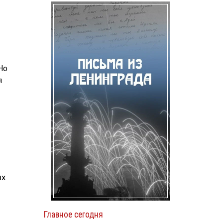
Но
я
ых
Главное сегодня