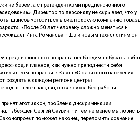
ски не берём, а с претендентками предпенсионного
седование». Директор по персоналу не скрывает, что у
боты шансов устроиться в риелторскую компанию гораз
зраста. «После 50 лет человеку сложно меняться и
ассуждает Инга Романова. - Да и новым технологиям он
ей предпенсионного возраста необходимо обучать рабо
дресс-код, и главное, как нужно преподнести себя
вительством поправки в Закон «О занятости населения
ют создать в каждом регионе центры
реподготовке граждан, оставшихся без работы.
т принят этот закон, проблема дискриминации
а, - убеждён ­Сергей Саурин, - и тем не менее мы, юристы
 Законопроект поможет наконец переломить сознание