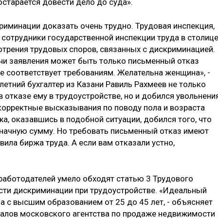
остарается довести дело до суда».
риминации доказать очень трудно. Трудовая инспекция,
 сотрудники государственной инспекции труда в столице
трения трудовых споров, связанных с дискриминацией.
ачи заявления может быть только письменный отказ
е соответствует требованиям. Желательна женщина», -
летний бухгалтер из Казани Равиль Рахмеев не только
 отказе ему в трудоустройстве, но и добился увольнени
екорректные высказывания по поводу пола и возраста
а, оказавшись в подобной ситуации, добился того, что
начную сумму. Но требовать письменный отказ имеют
вила биржа труда. А если вам отказали устно,
работодателей умело обходят статью 3 Трудового
ости дискриминации при трудоустройстве. «Идеальный
а с высшим образованием от 25 до 45 лет, - объясняет
иалов московского агентства по продаже недвижимости