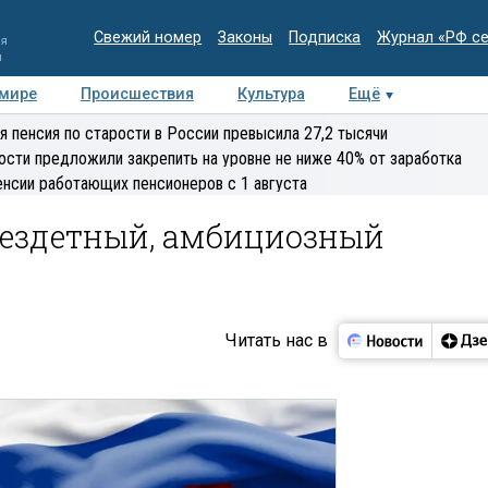
Свежий номер
Законы
Подписка
Журнал «РФ с
ия
и
 мире
Происшествия
Культура
Ещё
Медиацентр
Интервью
Колумнисты
Делова
я пенсия по старости в России превысила 27,2 тысячи
эксперт
ости предложили закрепить на уровне не ниже 40% от заработка
енсии работающих пенсионеров с 1 августа
бездетный, амбициозный
Читать нас в