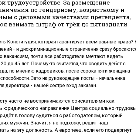
и трудоустройстве. За размещение
раничения по гендерному, возрастному и
ным с деловыми качествами претендента,
тся взимать штраф от трёх до пятнадцати
сть Конституция, которая гарантирует всем равные права? 
лений - и дискриминационные ограничения сразу бросаютс
 по вакансиям, почти все работодатели мечтают видеть
0 до 45 лет. Почему-то считается, что сводить дебет с
авда, по мнению кадровиков, после сорока пяти женщина
и способности. Зато на руководящие посты - начальника
я директора - нашей сестре вход заказан.
асту часто не воспринимаются соискателями как
ль юридического направления Центра социально-трудов
придёт в голову судиться с работодателем, который
них мужчин. Значит, я не подхожу, решит наш
ать на эту должность. А европеец, если его подвергнут