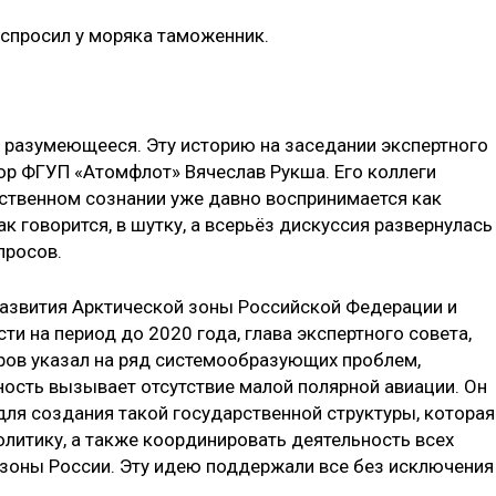
- спросил у моряка таможенник.
й разумеющееся. Эту историю на заседании экспертного
ор ФГУП «Атомфлот» Вячеслав Рукша. Его коллеги
ественном сознании уже давно воспринимается как
ак говорится, в шутку, а всерьёз дискуссия развернулась
просов.
развития Арктической зоны Российской Федерации и
и на период до 2020 года, глава экспертного совета,
ров указал на ряд системообразующих проб­лем,
ость вызывает отсутствие малой полярной авиации. Он
ля создания такой государственной структуры, которая
литику, а также координировать деятельность всех
 зоны России. Эту идею поддержали все без исключения