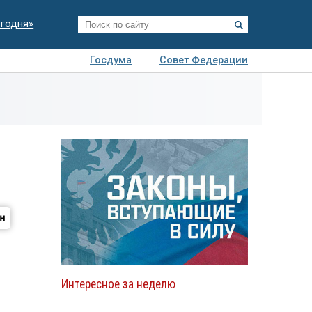
егодня»
Госдума
Совет Федерации
я
Авто
Недвижимость
Технологии
иза
Интересное за неделю