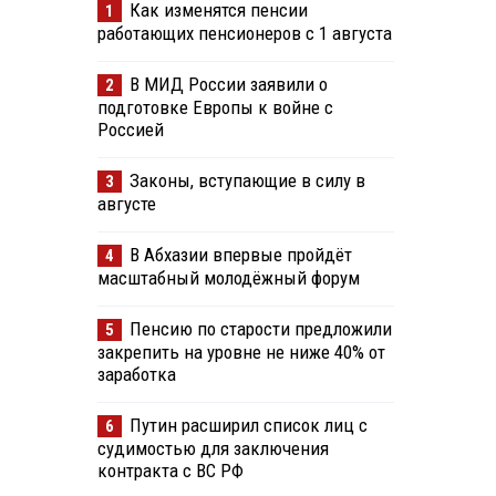
Как изменятся пенсии
1
работающих пенсионеров с 1 августа
В МИД России заявили о
2
подготовке Европы к войне с
Россией
Законы, вступающие в силу в
3
августе
В Абхазии впервые пройдёт
4
масштабный молодёжный форум
Пенсию по старости предложили
5
закрепить на уровне не ниже 40% от
заработка
Путин расширил список лиц с
6
судимостью для заключения
контракта с ВС РФ