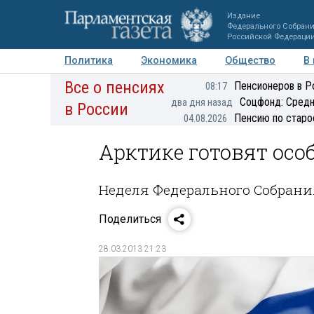
Издание
Федерального Собран
Российской Федераци
Политика
Экономика
Общество
В
Все о пенсиях
Фото
Авторы
Персоны
Мнения
Регионы
Пенсионеров в Р
08:17
Соцфонд: Средн
два дня назад
в России
Пенсию по старо
04.08.2026
Арктике готовят осо
Неделя Федерального Собрани
Поделиться
28.03.2013 21:23