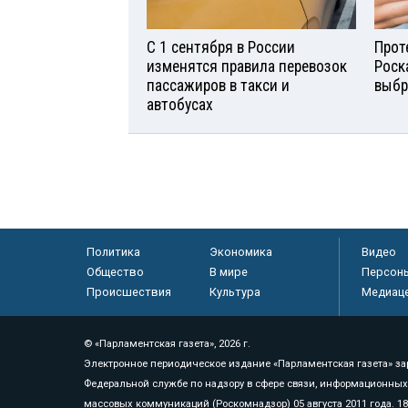
С 1 сентября в России
Прот
изменятся правила перевозок
Роск
пассажиров в такси и
выбр
автобусах
Политика
Экономика
Видео
Общество
В мире
Персон
Происшествия
Культура
Медиац
© «Парламентская газета», 2026 г.
Электронное периодическое издание «Парламентская газета» за
Федеральной службе по надзору в сфере связи, информационных
массовых коммуникаций (Роскомнадзор) 05 августа 2011 года. 1