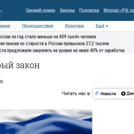
Свежий номер
Законы
Подписка
Журнал «РФ с
ия
и
 мире
Происшествия
Культура
Ещё
Медиацентр
Интервью
Колумнисты
Делова
оссии за год стало меньше на 409 тысяч человек
эксперт
яя пенсия по старости в России превысила 27,2 тысячи
сти предложили закрепить на уровне не ниже 40% от заработка
бый закон
я
Читать нас в