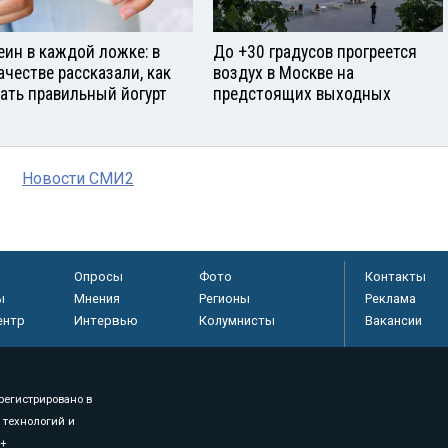
еин в каждой ложке: в
До +30 градусов прогреется
ачестве рассказали, как
воздух в Москве на
ать правильный йогурт
предстоящих выходных
Новости СМИ2
Опросы
Фото
Контакты
ы
Мнения
Регионы
Реклама
ентр
Интервью
Колумнисты
Вакансии
регистрировано в
 технологий и
8+