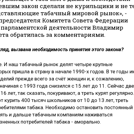
евшим закон сделали не курильщики и не те
едставляющие табачный мировой рынок», -
председателя Комитета Совета Федерации
и парламентской деятельности Владимир
зета обратилась за комментариями.
гляд, вызвана необходимость принятия этого закона?
ре. И наш табачный рынок делят четыре крупные
рых пришла в страну в начале 1990-х годов. В те годы и
делий прежде всего за счёт женщин и, к сожалению,
ачиная с 1993 года снизился с 15 лет до 11. Сейчас две
6 лет, так сказать, покуривают, а треть курят регулярно
т курить 400 тысяч школьников от 10 до 13 лет, треть
ребителями табака. Необходимо остановить постоянный
лять и дальше табачным компаниям наживаться
изненных потребителей табака - аморально.