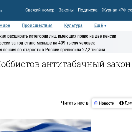
Свежий номер
Законы
Подписка
Журнал «РФ с
ия
и
 мире
Происшествия
Культура
Ещё
Медиацентр
Интервью
Колумнисты
Делова
ил расширить категории лиц, имеющих право на две пенсии
эксперт
оссии за год стало меньше на 409 тысяч человек
я пенсия по старости в России превысила 27,2 тысячи
Лоббистов антитабачный закон
Читать нас в