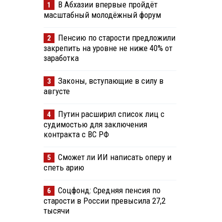
В Абхазии впервые пройдёт
1
масштабный молодёжный форум
Пенсию по старости предложили
2
закрепить на уровне не ниже 40% от
заработка
Законы, вступающие в силу в
3
августе
Путин расширил список лиц с
4
судимостью для заключения
контракта с ВС РФ
Сможет ли ИИ написать оперу и
5
спеть арию
Соцфонд: Средняя пенсия по
6
старости в России превысила 27,2
тысячи