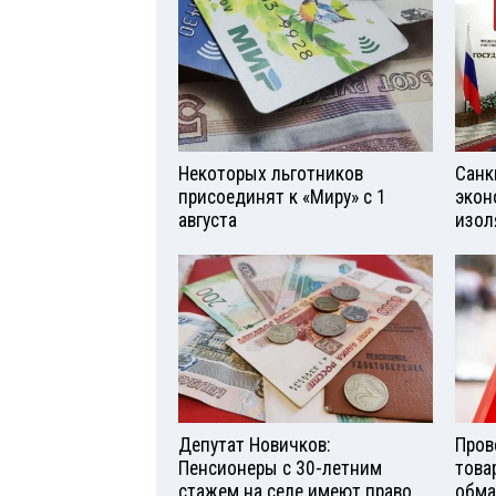
Некоторых льготников
Санк
присоединят к «Миру» с 1
экон
августа
изол
Депутат Новичков:
Пров
Пенсионеры с 30-летним
това
стажем на селе имеют право
обма