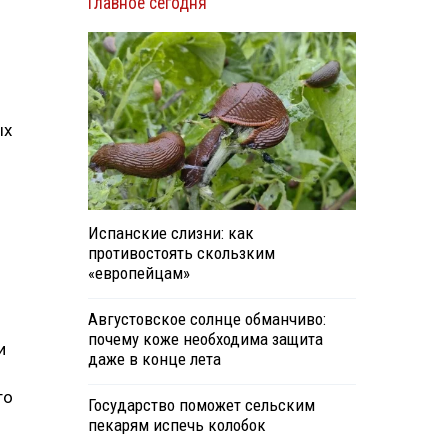
Главное сегодня
ых
Испанские слизни: как
противостоять скользким
«европейцам»
Августовское солнце обманчиво:
почему коже необходима защита
и
даже в конце лета
то
Государство поможет сельским
пекарям испечь колобок