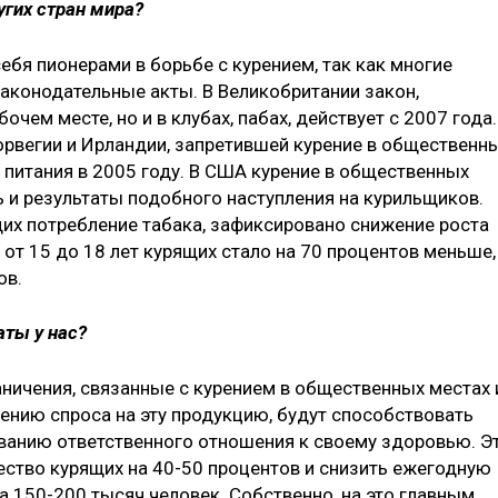
угих стран мира?
ебя пионерами в борьбе с курением, так как многие
аконодательные акты. В Великобритании закон,
чем месте, но и в клубах, пабах, действует с 2007 года.
орвегии и Ирландии, запретившей курение в общественн
 питания в 2005 году. В США курение в общественных
ь и результаты подобного наступления на курильщиков.
щих потребление табака, зафиксировано снижение роста
 от 15 до 18 лет курящих стало на 70 процентов меньше,
ов.
аты у нас?
аничения, связанные с курением в общественных местах 
жению спроса на эту продукцию, будут способствовать
ванию ответственного отношения к своему здоровью. Э
ество курящих на 40-50 процентов и снизить ежегодную
а 150-200 тысяч человек. Собственно, на это главным