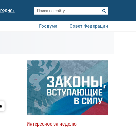
егодня»
Госдума
Совет Федерации
я
Авто
Недвижимость
Технологии
иза
Интересное за неделю