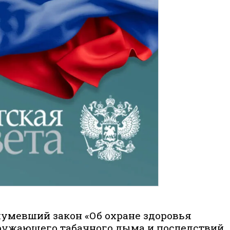
умевший закон «Об охране здоровья
кружающего табачного дыма и последствий