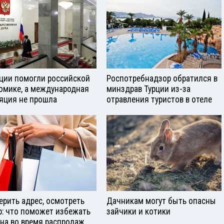
ции помогли российской
Роспотребнадзор обратился в
омике, а международная
минздрав Турции из-за
яция не прошла
отравления туристов в отеле
ерить адрес, осмотреть
Дачникам могут быть опасны
р: что поможет избежать
зайчики и котики
на во время распродаж