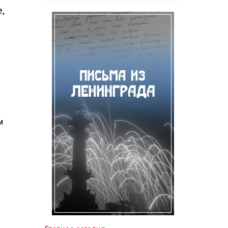
,
м
.