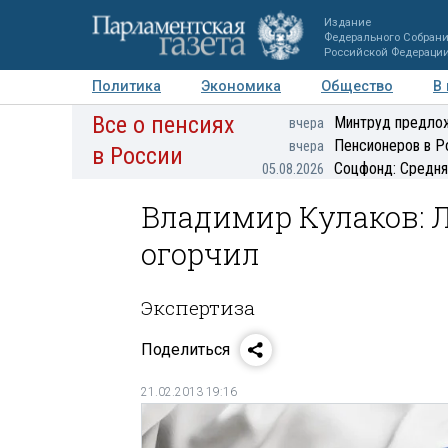
Издание
Федерального Собран
Российской Федераци
Политика
Экономика
Общество
В
Все о пенсиях
Фото
Авторы
Персоны
Мнения
Регионы
Минтруд предлож
вчера
Пенсионеров в Р
вчера
в России
Соцфонд: Средня
05.08.2026
Владимир Кулаков: 
огорчил
Экспертиза
Поделиться
21.02.2013 19:16