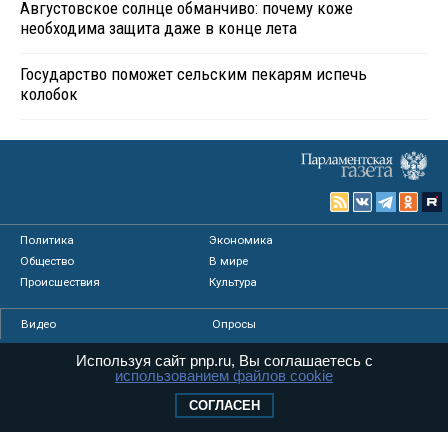
Августовское солнце обманчиво: почему коже
необходима защита даже в конце лета
Государство поможет сельским пекарям испечь
колобок
Политика
Экономика
Общество
В мире
Происшествия
Культура
Видео
Опросы
Фото
Персоны
Используя сайт pnp.ru, Вы соглашаетесь с
Мнения
Регионы
использованием файлов cookie
Медиацентр
Интервью
СОГЛАСЕН
Колумнисты