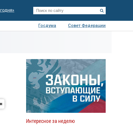
егодня»
Госдума
Совет Федерации
я
Авто
Недвижимость
Технологии
иза
Интересное за неделю