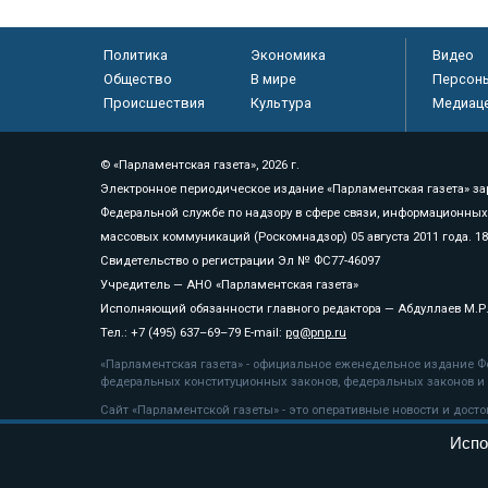
Политика
Экономика
Видео
Общество
В мире
Персон
Происшествия
Культура
Медиац
© «Парламентская газета», 2026 г.
Электронное периодическое издание «Парламентская газета» за
Федеральной службе по надзору в сфере связи, информационных
массовых коммуникаций (Роскомнадзор) 05 августа 2011 года. 1
Свидетельство о регистрации Эл № ФС77-46097
Учредитель — АНО «Парламентская газета»
Исполняющий обязанности главного редактора — Абдуллаев М.Р
Тел.: +7 (495) 637–69–79 E-mail:
pg@pnp.ru
«Парламентская газета» - официальное еженедельное издание Фе
федеральных конституционных законов, федеральных законов и а
Сайт «Парламентской газеты» - это оперативные новости и дост
«Парламентской газеты» активная ссылка на pnp.ru обязательна.
Испо
На информационном ресурсе применяются
рекомендательные т
Положение о защите персональных данных