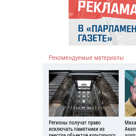
Рекомендуемые материалы
Регионы получат право
Миха
исключать памятники из
Акел
реестра объектов культурного
зооп