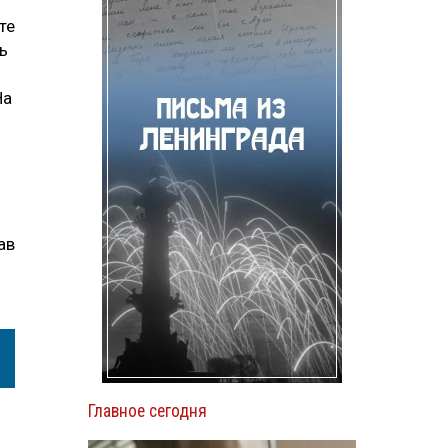
те
ь
На
ав
Главное сегодня