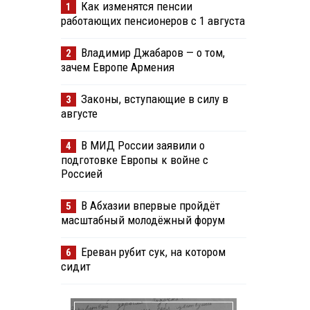
Как изменятся пенсии
1
работающих пенсионеров с 1 августа
Владимир Джабаров — о том,
2
зачем Европе Армения
Законы, вступающие в силу в
3
августе
В МИД России заявили о
4
подготовке Европы к войне с
Россией
В Абхазии впервые пройдёт
5
масштабный молодёжный форум
Ереван рубит сук, на котором
6
сидит