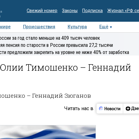
Свежий номер
Законы
Подписка
Журнал «РФ с
ия
и
 мире
Происшествия
Культура
Ещё
Медиацентр
Интервью
Колумнисты
Делова
оссии за год стало меньше на 409 тысяч человек
эксперт
яя пенсия по старости в России превысила 27,2 тысячи
сти предложили закрепить на уровне не ниже 40% от заработка
 Юлии Тимошенко – Геннадий
мошенко – Геннадий Зюганов
Читать нас в