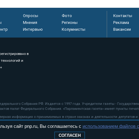
Опросы
Фото
Контакты
ы
Мнения
Регионы
Реклама
ентр
Интервью
Колумнисты
Вакансии
регистрировано в
 технологий и
8+
.
дерального Собрания РФ. Издается с 1997 года. Учредители газеты - Государств
ктов палат Федерального Собрания. «Парламентская газета» имеет пункты печати
оверная информация о принимаемых в стране законах и деятельности депутатов и
льзуя сайт pnp.ru, Вы соглашаетесь с
использованием файлов c
ехнологии
СОГЛАСЕН