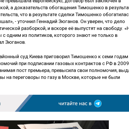
 не превышала европейскую, договор был заключён в
кой, а доказательств обогащения Тимошенко в результа
тельств, что в результате сделки Тимошенко обогатилас
ышал», - уточнил Геннадий Зюганов. Он уверен, что дело
ческой разборкой, и вскоре её выпустят на свободу. «
ы с одним из политиков, которого знают не только в
зал Зюганов.
районный суд Киева приговорил Тимошенко к семи годам
омочий при подписании газовых контрактов с РФ в 2009
занимая пост премьера, превысила свои полномочия, выд
ы на переговоры по газу в Москве, которые не были