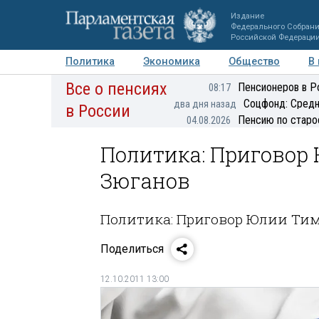
Издание
Федерального Собран
Российской Федераци
Политика
Экономика
Общество
В
Все о пенсиях
Фото
Авторы
Персоны
Мнения
Регионы
Пенсионеров в Р
08:17
Соцфонд: Средн
два дня назад
в России
Пенсию по старо
04.08.2026
Политика: Приговор
Зюганов
Политика: Приговор Юлии Ти
Поделиться
12.10.2011 13:00