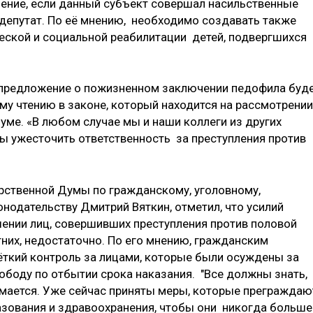
ение, если данный субъект совершал насильственные
а депутат. По её мнению, необходимо создавать также
еской и социальной реабилитации детей, подвергшихся
 предложение о пожизненном заключении педофила буд
му чтению в законе, который находится на рассмотрении
уме. «В любом случае мы и наши коллеги из других
ы ужесточить ответственность за преступления против
арственной Думы по гражданскому, уголовному,
нодательству Дмитрий Вяткин, отметил, что усилий
шении лиц, совершивших преступления против половой
их, недостаточно. По его мнению, гражданским
ткий контроль за лицами, которые были осуждены за
ободу по отбытии срока наказания. "Все должны знать,
нимается. Уже сейчас приняты меры, которые преграждаю
зования и здравоохранения, чтобы они никогда больше