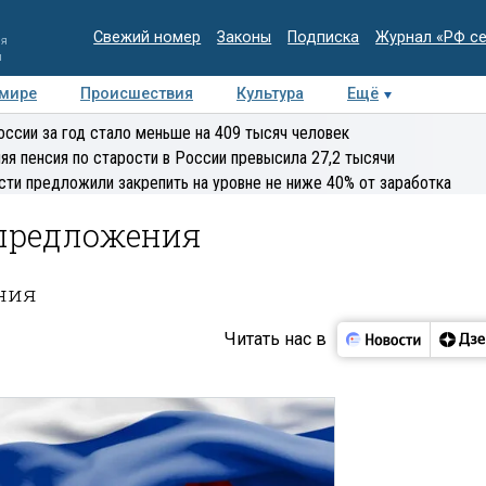
Свежий номер
Законы
Подписка
Журнал «РФ с
ия
и
 мире
Происшествия
Культура
Ещё
Медиацентр
Интервью
Колумнисты
Делова
оссии за год стало меньше на 409 тысяч человек
эксперт
яя пенсия по старости в России превысила 27,2 тысячи
сти предложили закрепить на уровне не ниже 40% от заработка
предложения
ния
Читать нас в