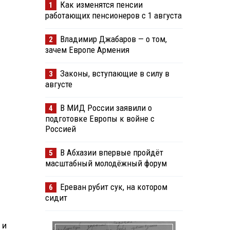
Как изменятся пенсии
1
работающих пенсионеров с 1 августа
Владимир Джабаров — о том,
2
зачем Европе Армения
Законы, вступающие в силу в
3
августе
В МИД России заявили о
4
подготовке Европы к войне с
Россией
В Абхазии впервые пройдёт
5
масштабный молодёжный форум
Ереван рубит сук, на котором
6
сидит
 и