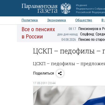
Издание
Федерального Собран
Российской Федераци
Политика
Экономика
Общество
В
Все о пенсиях
Фото
Авторы
Персоны
Мнения
Регионы
Пенсионеров в Р
08:17
Соцфонд: Средн
два дня назад
в России
Пенсию по старо
04.08.2026
ЦСКП – педофилы – 
ЦСКП – педофилы – предложе
Поделиться
17.05.2011 20:44