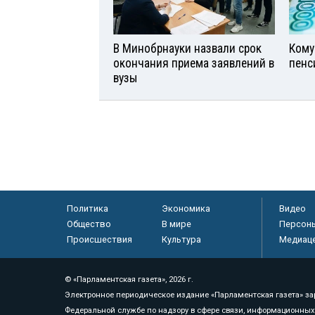
В Минобрнауки назвали срок
Кому
окончания приема заявлений в
пенс
вузы
Политика
Экономика
Видео
Общество
В мире
Персон
Происшествия
Культура
Медиац
© «Парламентская газета», 2026 г.
Электронное периодическое издание «Парламентская газета» за
Федеральной службе по надзору в сфере связи, информационных