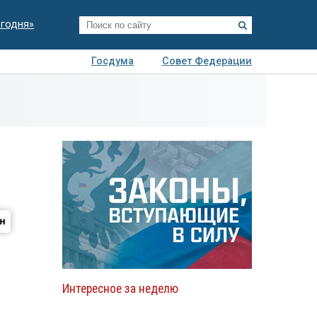
егодня»
Госдума
Совет Федерации
я
Авто
Недвижимость
Технологии
иза
Интересное за неделю