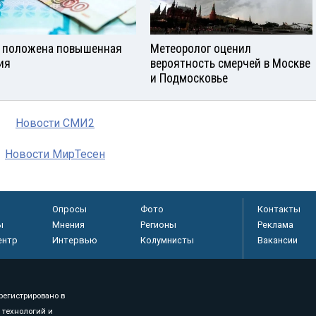
 положена повышенная
Метеоролог оценил
ия
вероятность смерчей в Москве
и Подмосковье
Новости СМИ2
Новости МирТесен
Опросы
Фото
Контакты
ы
Мнения
Регионы
Реклама
ентр
Интервью
Колумнисты
Вакансии
регистрировано в
 технологий и