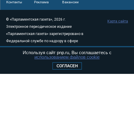
Контакты
Реклама
Вакансии
© «Парламентская газета», 2026 г.
Карта сайта
Электронное периодическое издание
«Парламентская газета» зарегистрировано в
Федеральной службе по надзору в сфере
связи, информационных технологий и
Используя сайт pnp.ru, Вы соглашаетесь с
массовых коммуникаций (Роскомнадзор) 05
использованием файлов cookie
августа 2011 года. 18+
СОГЛАСЕН
Свидетельство о регистрации Эл № ФС77-
46097
Учредитель — АНО «Парламентская газета»
Исполняющий обязанности главного
редактора — Абдуллаев М.Р.
Тел.: +7 (495) 637–69–79 E-mail:
pg@pnp.ru
«Парламентская газета» - официальное еженедельное издание
Федерального Собрания РФ. Издается с 1997 года. Учредители
газеты - Государственная Дума и Совет Федерации РФ. Официальный
публикатор федеральных конституционных законов, федеральных