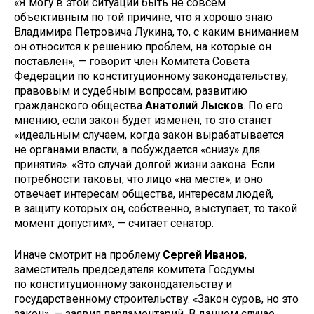
«Я могу в этой ситуации быть не совсем
объективным по той причине, что я хорошо знаю
Владимира Петровича Лукина, то, с каким вниманием
он относится к решению проблем, на которые он
поставлен», — говорит член Комитета Совета
Федерации по конституционному законодательству,
правовым и судебным вопросам, развитию
гражданского общества
Анатолий Лысков
. По его
мнению, если закон будет изменён, то это станет
«идеальным случаем, когда закон вырабатывается
не органами власти, а побуждается «снизу» для
принятия». «Это случай долгой жизни закона. Если
потребности таковы, что лицо «на месте», и оно
отвечает интересам общества, интересам людей,
в защиту которых он, собственно, выступает, то такой
момент допустим», — считает сенатор.
Иначе смотрит на проблему
Сергей Иванов
,
заместитель председателя комитета Госдумы
по конституционному законодательству и
государственному строительству. «Закон суров, но это
закон», — заявил парламентарий. В данном случае,