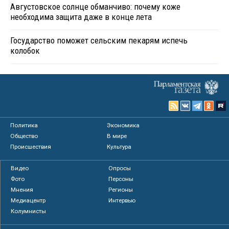
Августовское солнце обманчиво: почему коже
необходима защита даже в конце лета
Государство поможет сельским пекарям испечь
колобок
Политика
Экономика
Общество
В мире
Происшествия
Культура
Видео
Опросы
Фото
Персоны
Мнения
Регионы
Медиацентр
Интервью
Колумнисты