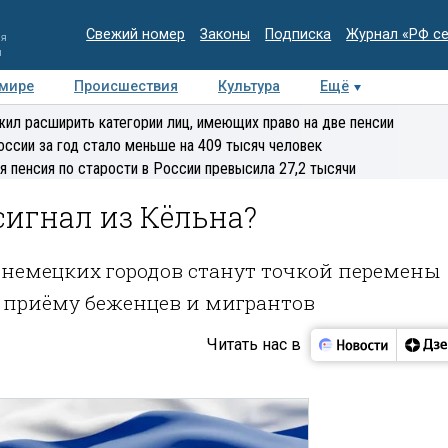
Свежий номер
Законы
Подписка
Журнал «РФ с
ия
и
 мире
Происшествия
Культура
Ещё
Медиацентр
Интервью
Колумнисты
Делова
ил расширить категории лиц, имеющих право на две пенсии
эксперт
оссии за год стало меньше на 409 тысяч человек
я пенсия по старости в России превысила 27,2 тысячи
игнал из Кёльна?
х немецких городов станут точкой перемены
к приёму беженцев и мигрантов
Читать нас в