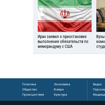
Иран заявил о приостановке
Вузы
выполнения обязательств по
комн
меморандуму с США
студ
Политика
Экономика
Видео
Общество
В мире
Персон
Происшествия
Культура
Медиац