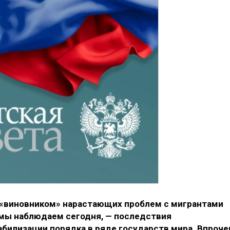
 «виновником» нарастающих проблем с мигрантами
о мы наблюдаем сегодня, — последствия
билизации порядка в ряде государств мира. Впроче