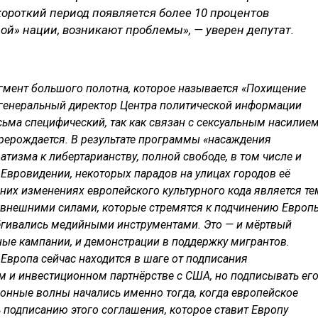
 короткий период появляется более 10 процентов
ой» нации, возникают проблемы», — уверен депутат.
агмент большого полотна, которое называется «Похищение
, генеральный директор Центра политической информации
ьма специфический, так как связан с сексуальным насилием
рерождается. В результате программы «насаждения
атизма к либертарианству, полной свободе, в том числе и
 Евровидении, некоторых парадов на улицах городов её
них изменениях европейского культурного кода является те
 внешними силами, которые стремятся к подчинению Европ
ёгивались медийными инструментами. Это — и мёртвый
ные кампании, и демонстрации в поддержку мигрантов.
 Европа сейчас находится в шаге от подписания
м и инвестиционном партнёрстве с США, но подписывать ег
ионные волны начались именно тогда, когда европейское
 подписанию этого соглашения, которое ставит Европу