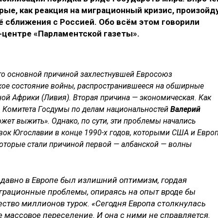
ые, как реакция на миграционный кризис, произойд
её сближения с Россией. Обо всём этом говорили
с-центре «Парламентской газеты».
что основной причиной захлестнувшей Евросоюз
кое состояние войны, распространившееся на обширные
ой Африки (Ливия). Вторая причина — экономическая. Как
я Комитета Госдумы по делам национальностей
Валерий
может выжить». Однако, по сути, эти проблемы начались
вок Югославии в конце 1990-х годов, которыми США и Евро
которые стали причиной первой — албанской — волны
давно в Европе был излишний оптимизм, гордая
грационные проблемы, опираясь на опыт вроде бы
ство миллионов турок. «Сегодня Европа столкнулась
 массовое переселение. И она с ними не справляется.