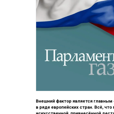
Внешний фактор является главным
в ряде европейских стран. Всё, чт
искусственной, привнесённой деста