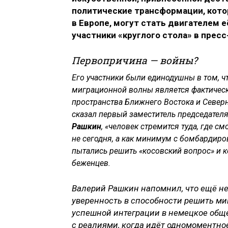
политические трансформации, котор
в Европе, могут стать двигателем 
участники «круглого стола» в прес
Первопричина — войны?
Его участники были единодушны в том, 
миграционной волны является фактичес
пространства Ближнего Востока и Северн
сказал первый заместитель председател
Рашкин
, «человек стремится туда, где с
не сегодня, а как минимум с бомбардиро
пытались решить «косовский вопрос» и 
беженцев.
Валерий Рашкин напомнил, что ещё не
уверенность в способности решить ми
успешной интеграции в немецкое обще
с реалиями, когда идёт одномоментное