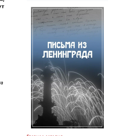
ут
па