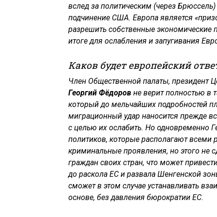
вслед за политическим (через Брюссель
подчинение США. Европа является «при
разрешить собственные экономические п
итоге для ослабления и запугивания Евр
Каков будет европейский отве
Член Общественной палаты, президент Ц
Георгий Фёдоров
не верит полностью в 
который до мельчайших подробностей пл
миграционный удар наносится прежде в
с целью их ослабить. Но одновременно Г
политиков, которые располагают всеми 
криминальные проявления, но этого не с
граждан своих стран, что может привес
до раскола ЕС и развала Шенгенской зоны
сможет в этом случае устанавливать вз
основе, без давления бюрократии ЕС.