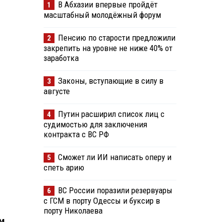
В Абхазии впервые пройдёт
1
масштабный молодёжный форум
Пенсию по старости предложили
2
закрепить на уровне не ниже 40% от
заработка
Законы, вступающие в силу в
3
августе
Путин расширил список лиц с
4
судимостью для заключения
контракта с ВС РФ
Сможет ли ИИ написать оперу и
5
спеть арию
ВС России поразили резервуары
6
с ГСМ в порту Одессы и буксир в
порту Николаева
м,