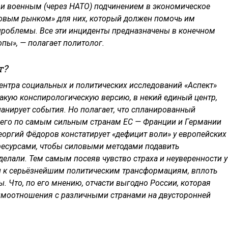
) и военным (через НАТО) подчинением в экономическое
зовым рынком» для них, который должен помочь им
роблемы. Все эти инциденты предназначены в конечном
опы», — полагает политолог.
т?
ентра социальных и политических исследований «Аспект»
такую конспирологическую версию, в некий единый центр,
анирует события. Но полагает, что спланированный
сего по самым сильным странам ЕС — Франции и Германии
еоргий Фёдоров констатирует «дефицит воли» у европейских
ресурсами, чтобы силовыми методами подавить
делали. Тем самым посеяв чувство страха и неуверенности у
ти к серьёзнейшим политическим трансформациям, вплоть
. Что, по его мнению, отчасти выгодно России, которая
аимоотношения с различными странами на двусторонней