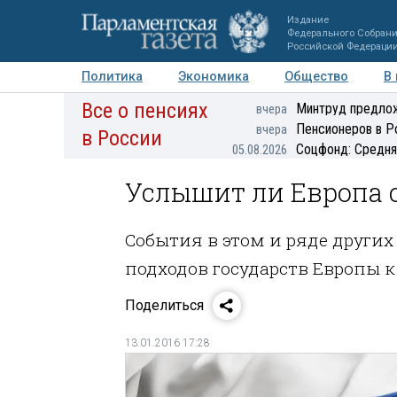
Издание
Федерального Собран
Российской Федераци
Политика
Экономика
Общество
В
Все о пенсиях
Фото
Авторы
Персоны
Мнения
Регионы
Минтруд предлож
вчера
Пенсионеров в Р
вчера
в России
Соцфонд: Средня
05.08.2026
Услышит ли Европа с
События в этом и ряде други
подходов государств Европы 
Поделиться
13.01.2016 17:28