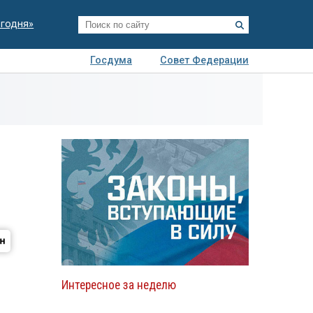
егодня»
Госдума
Совет Федерации
я
Авто
Недвижимость
Технологии
иза
Интересное за неделю