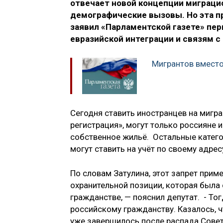
отвечает новой концепции миграцио
демографические вызовы. Но эта п
заявил «Парламентской газете» пе
евразийской интеграции и связям с
Мигрантов вместо
Сегодня ставить иностранцев на мигр
регистрация», могут только россияне 
собственное жильё. Остальные катего
могут ставить на учёт по своему адре
По словам Затулина, этот запрет прим
охранительной позиции, которая была
гражданстве, — пояснил депутат. - То
российскому гражданству. Казалось, 
уже завершилось после распада Совет