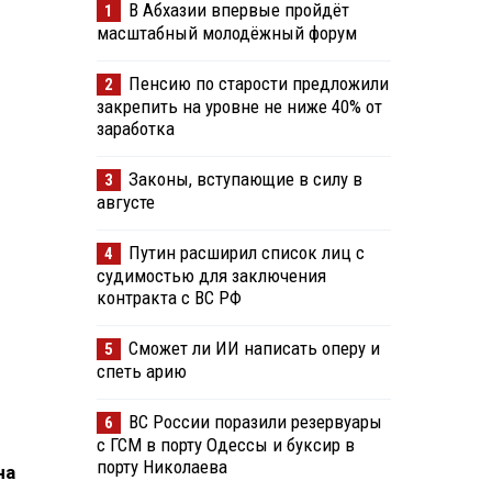
В Абхазии впервые пройдёт
1
масштабный молодёжный форум
Пенсию по старости предложили
2
закрепить на уровне не ниже 40% от
заработка
Законы, вступающие в силу в
3
августе
Путин расширил список лиц с
4
судимостью для заключения
контракта с ВС РФ
Сможет ли ИИ написать оперу и
5
спеть арию
ВС России поразили резервуары
6
с ГСМ в порту Одессы и буксир в
порту Николаева
на