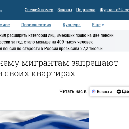
Свежий номер
Законы
Подписка
Журнал «РФ с
ия
и
 мире
Происшествия
Культура
Ещё
Медиацентр
Интервью
Колумнисты
Делова
ил расширить категории лиц, имеющих право на две пенсии
эксперт
оссии за год стало меньше на 409 тысяч человек
я пенсия по старости в России превысила 27,2 тысячи
очему мигрантам запрещают
в своих квартирах
Читать нас в