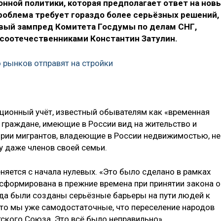
нной политики, которая предполагает ответ на нов
роблема требует гораздо более серьёзных решений,
рвый зампред Комитета Госдумы по делам СНГ,
 соотечественниками Константин Затулин.
 рынков отправят на стройки
ационный учёт, известный обывателям как «временная
и граждане, имеющие в России вид на жительство и
рии мигрантов, владеющие в России недвижимостью, не
су даже членов своей семьи.
еняется с начала нулевых. «Это было сделано в рамках
 сформирована в прежние времена при принятии закона о
гда были созданы серьёзные барьеры на пути людей к
что мы уже самодостаточные, что переселение народов
ского Союза. Это всё было неправильно».