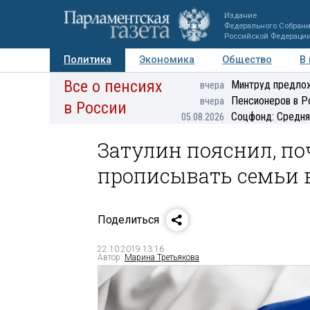
Издание
Федерального Собран
Российской Федераци
Политика
Экономика
Общество
В
Все о пенсиях
Фото
Авторы
Персоны
Мнения
Регионы
Минтруд предлож
вчера
Пенсионеров в Р
вчера
в России
Соцфонд: Средня
05.08.2026
Затулин пояснил, п
прописывать семьи 
Поделиться
22.10.2019 13:16
Автор:
Марина Третьякова