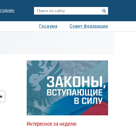
егодня»
Госдума
Совет Федерации
я
Авто
Недвижимость
Технологии
иза
Интересное за неделю