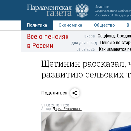
Издание
Федерального Собран
Российской Федераци
Политика
Экономика
Общество
В
Все о пенсиях
Фото
Авторы
Персоны
Мнения
Регионы
Соцфонд: Средня
вчера
Пенсию по стар
два дня назад
в России
Как изменятся п
01.08.2026
Щетинин рассказал, 
развитию сельских 
Поделиться
31.08.2018 11:28
Автор:
Дарья Рыночнова