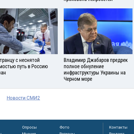
транцу с неснятой
Владимир Джабаров предрек
мостью путь в Россию
полное обнуление
зан
инфраструктуры Украины на
Черном море
Новости СМИ2
Опросы
Фото
Контакты
ы
Мнения
Регионы
Реклама