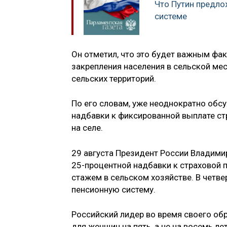
Что Путин предло
системе
Он отметил, что это будет важным фа
закрепления населения в сельской мес
сельских территорий.
По его словам, уже неоднократно об
надбавки к фиксированной выплате ст
на селе.
29 августа Президент России Владимир
25-процентной надбавки к страховой 
стажем в сельском хозяйстве. В четв
пенсионную систему.
Российский лидер во время своего об
для женщин на пять, а не на восемь ле