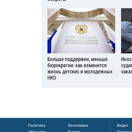
Больше поддержки, меньше
Инос
бюрократии: как изменится
суди
жизнь детских и молодежных
зака
НКО
Политика
Экономика
Видео
Общество
В мире
Персон