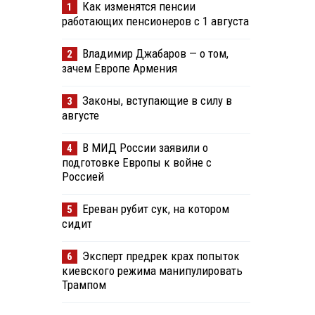
Как изменятся пенсии
1
работающих пенсионеров с 1 августа
Владимир Джабаров — о том,
2
зачем Европе Армения
Законы, вступающие в силу в
3
августе
В МИД России заявили о
4
подготовке Европы к войне с
Россией
Ереван рубит сук, на котором
5
сидит
Эксперт предрек крах попыток
6
киевского режима манипулировать
Трампом