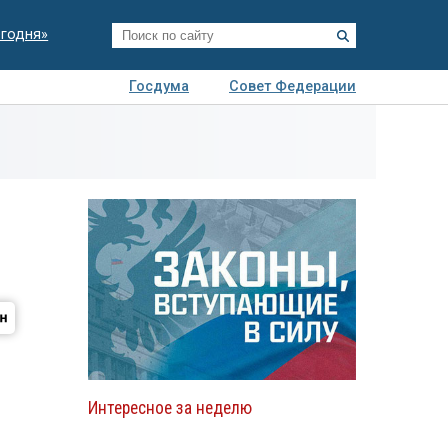
егодня»
Госдума
Совет Федерации
я
Авто
Недвижимость
Технологии
иза
Интересное за неделю