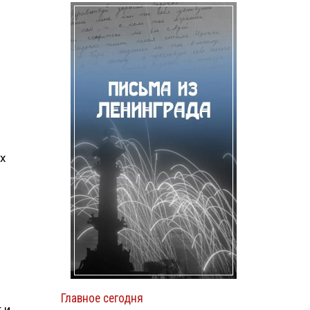
х
Главное сегодня
 и