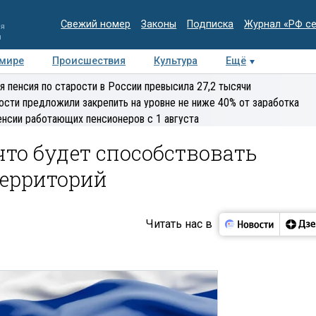
Свежий номер
Законы
Подписка
Журнал «РФ с
ия
и
 мире
Происшествия
Культура
Ещё
Медиацентр
Интервью
Колумнисты
Делова
я пенсия по старости в России превысила 27,2 тысячи
эксперт
ости предложили закрепить на уровне не ниже 40% от заработка
енсии работающих пенсионеров с 1 августа
что будет способствовать
территорий
Читать нас в