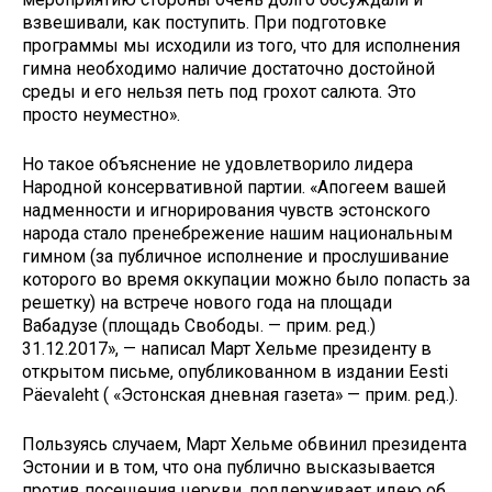
взвешивали, как поступить. При подготовке
программы мы исходили из того, что для исполнения
гимна необходимо наличие достаточно достойной
среды и его нельзя петь под грохот салюта. Это
просто неуместно».
Но такое объяснение не удовлетворило лидера
Народной консервативной партии. «Апогеем вашей
надменности и игнорирования чувств эстонского
народа стало пренебрежение нашим национальным
гимном (за публичное исполнение и прослушивание
которого во время оккупации можно было попасть за
решетку) на встрече нового года на площади
Вабадузе (площадь Свободы. — прим. ред.)
31.12.2017», — написал Март Хельме президенту в
открытом письме, опубликованном в издании Eesti
Päevaleht ( «Эстонская дневная газета» — прим. ред.).
Пользуясь случаем, Март Хельме обвинил президента
Эстонии и в том, что она публично высказывается
против посещения церкви, поддерживает идею об