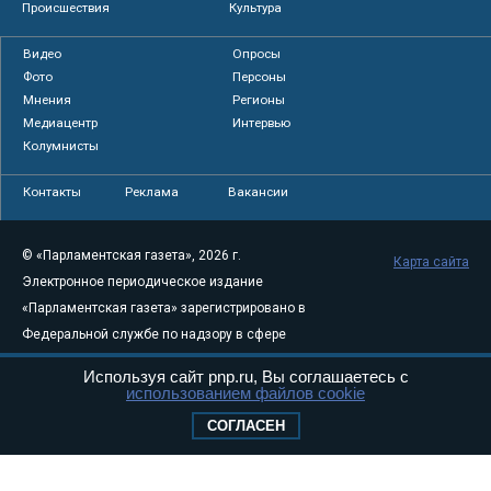
Происшествия
Культура
Видео
Опросы
Фото
Персоны
Мнения
Регионы
Медиацентр
Интервью
Колумнисты
Контакты
Реклама
Вакансии
© «Парламентская газета», 2026 г.
Карта сайта
Электронное периодическое издание
«Парламентская газета» зарегистрировано в
Федеральной службе по надзору в сфере
связи, информационных технологий и
Используя сайт pnp.ru, Вы соглашаетесь с
массовых коммуникаций (Роскомнадзор) 05
использованием файлов cookie
августа 2011 года. 18+
СОГЛАСЕН
Свидетельство о регистрации Эл № ФС77-
46097