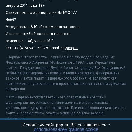
августа 2011 года. 18+
Свидетельство о регистрации Эл № ФС77-
46097
Учредитель — АНО «Парламентская газета»
Исполняющий обязанности главного
редактора — Абдуллаев М.Р.
Тел.: +7 (495) 637–69–79 E-mail:
pg@pnp.ru
«Парламентская газета» - официальное еженедельное издание
Федерального Собрания РФ. Издается с 1997 года. Учредители
газеты - Государственная Дума и Совет Федерации РФ. Официальный
публикатор федеральных конституционных законов, федеральных
законов и актов палат Федерального Собрания. «Парламентская
газета» имеет пункты печати и представительства в десяти субъектах
федерации.
Сайт «Парламентской газеты» - это оперативные новости и
достоверная информация о принимаемых в стране законах и
деятельности депутатов и сенаторов. При использовании материалов
сайта «Парламентской газеты» активная ссылка на pnp.ru
обязательна.
Используя сайт pnp.ru, Вы соглашаетесь с
На информационном ресурсе применяются
рекомендательные
использованием файлов cookie
технологии