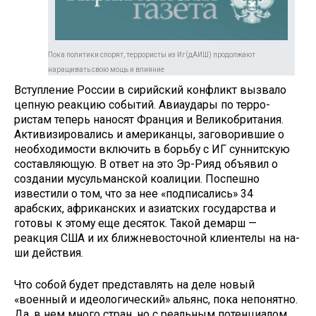
Пока политики спорят, террористы из Иг(дАИШ) продолжают
наращивать свою мощь и влияние
Вступление России в сирийский конфликт вызвало
цепную реак­цию событий. Авиаудары по терро­
ристам теперь наносят Франция и Великобритания.
Активизировались и американцы, заговорившие о
не­обходимости включить в борьбу с ИГ суннитскую
составляющую. В ответ на это Эр-Рияд объявил о
создании мусульманской коалиции. Поспешно
известили о том, что за нее «подписались» 34
арабских, аф­риканских и азиатских государства и
готовы к этому еще десяток. Та­кой демарш —
реакция США и их ближневосточной клиентелы на на­
ши действия.
Что собой будет представлять на деле новый
«военный и идеологиче­ский» альянс, пока непонятно.
Да, в нем много стран, но с реальным по­тенциалом