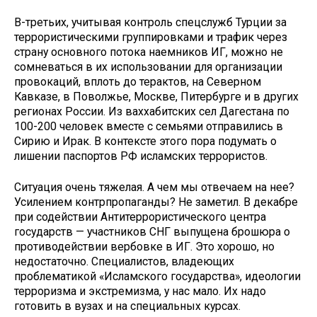
В-третьих, учитывая контроль спецслужб Турции за
террористиче­скими группировками и трафик че­рез
страну основного потока наем­ников ИГ, можно не
сомневаться в их использовании для организации
провокаций, вплоть до терактов, на Северном
Кавказе, в Поволжье, Москве, Питербурге и в других
ре­гионах России. Из ваххабитских сел Дагестана по
100-200 человек вме­сте с семьями отправились в
Си­рию и Ирак. В контексте этого пора подумать о
лишении паспортов РФ исламских террористов.
Ситуация очень тяжелая. А чем мы отвечаем на нее?
Усилением контрпропаганды? Не заметил. В декабре
при содействии Анти­террористического центра
государств — участников СНГ выпущена брошюра о
противодействии вербовке в ИГ. Это хорошо, но
недостаточно. Специалистов, владеющих
проблематикой «Исламского государства», идеологии
терроризма и экстремизма, у нас мало. Их надо
готовить в вузах и на специальных курсах.