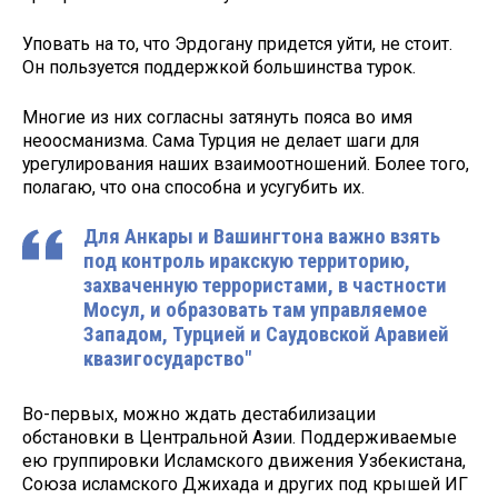
Уповать на то, что Эрдогану при­дется уйти, не стоит.
Он пользуется поддержкой большинства турок.
Многие из них согласны затянуть пояса во имя
неоосманизма. Сама Турция не делает шаги для
урегули­рования наших взаимоотношений. Более того,
полагаю, что она спо­собна и усугубить их.
Для Анкары и Вашингтона важ­но взять
под контроль иракскую территорию,
захваченную терро­ристами, в частности
Мосул, и об­разовать там управляемое
Западом, Турцией и Саудовской Аравией
квазигосударство"
Во-первых, можно ждать деста­билизации
обстановки в Централь­ной Азии. Поддерживаемые
ею группировки Исламского движения Узбекистана,
Союза исламского Джихада и других под крышей ИГ