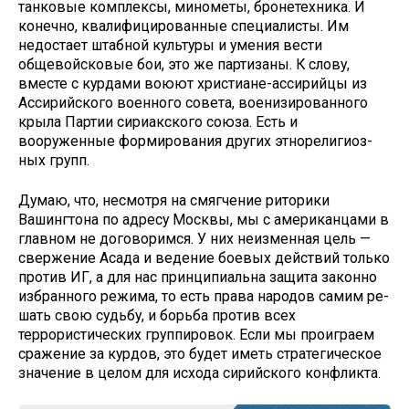
танковые комплексы, минометы, бронетехника. И
конечно, квалифи­цированные специалисты. Им
недо­стает штабной культуры и умения вести
общевойсковые бои, это же партизаны. К слову,
вместе с курда­ми воюют христиане-ассирийцы из
Ассирийского военного совета, во­енизированного
крыла Партии сириакского союза. Есть и
вооруженные формирования других этнорелигиоз­
ных групп.
Думаю, что, несмотря на смягче­ние риторики
Вашингтона по адре­су Москвы, мы с американцами в
главном не договоримся. У них не­изменная цель —
свержение Асада и ведение боевых действий только
против ИГ, а для нас принципиальна защита законно
избранного режи­ма, то есть права народов самим ре­
шать свою судьбу, и борьба против всех
террористических группиро­вок. Если мы проиграем
сражение за курдов, это будет иметь страте­гическое
значение в целом для ис­хода сирийского конфликта.