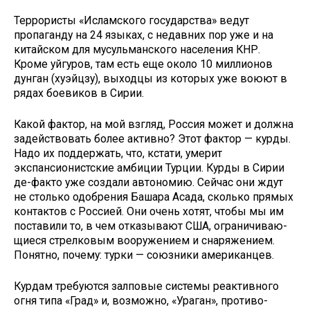
Террористы «Исламского государства» ведут
пропаганду на 24 языках, с недавних пор уже и на
китайском для мусульманского населения КНР.
Кроме уйгуров, там ­есть еще около 10 миллионов
дун­ган (хуэйцзу), выходцы из которых уже воюют в
рядах боевиков в Си­рии.
Какой фактор, на мой взгляд, Россия может и должна
задейство­вать более активно? Этот фактор — курды.
Надо их поддержать, что, кстати, умерит
экспансионистские амбиции Турции. Курды в Сирии
де-факто уже создали автономию. Сей­час они ждут
не столько одобрения Башара Асада, сколько прямых
кон­тактов с Россией. Они очень хотят, чтобы мы им
поставили то, в чем отказывают США, ограничиваю­
щиеся стрелковым вооружением и снаряжением.
Понятно, почему: турки — союзники американцев.
Курдам требуются залповые си­стемы реактивного
огня типа «Град» и, возможно, «Ураган», противо­