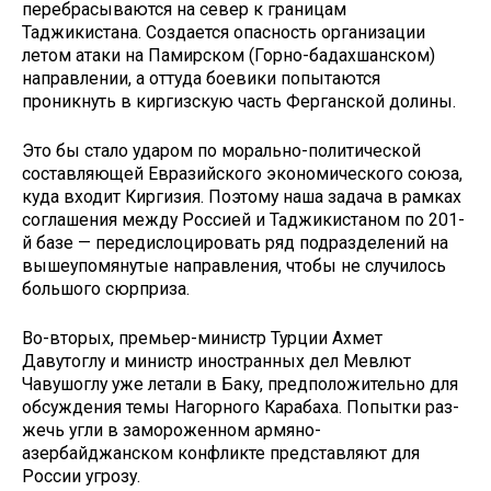
перебрасываются на север к грани­цам
Таджикистана. Создается опас­ность организации
летом атаки на Памирском (Горно-бадахшанском)
направлении, а оттуда боевики по­пытаются
проникнуть в киргизскую часть Ферганской долины.
Это бы стало ударом по мораль­но-политической
составляющей Евразийского экономического со­юза,
куда входит Киргизия. Поэтому наша задача в рамках
соглашения между Россией и Таджикистаном по 201-
й базе — передислоцировать ряд подразделений на
вышеупомянутые направления, чтобы не случилось
большого сюрприза.
Во-вторых, премьер-министр Турции Ахмет
Давутоглу и министр иностранных дел Мевлют
Чавушоглу уже летали в Баку, предпо­ложительно для
обсуждения темы Нагорного Карабаха. Попытки раз­
жечь угли в замороженном армяно-
азербайджанском конфликте пред­ставляют для
России угрозу.