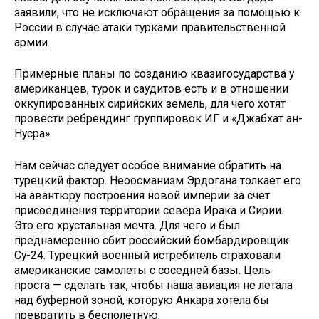
заявили, что не исключают обращения за помощью к
России в случае атаки турками правитель­ственной
армии.
Примерные планы по созданию квазигосударства у
американцев, турок и саудитов есть и в отноше­нии
оккупированных сирийских земель, для чего хотят
провести ребрендинг группировок ИГ и «Джабхат ан-
Нусра».
Нам сейчас следует особое вни­мание обратить на
турецкий фак­тор. Неоосманизм Эрдогана тол­кает его
на авантюру построения новой империи за счет
присоеди­нения территории севера Ирака и Сирии.
Это его хрустальная меч­та. Для чего и был
преднамеренно сбит российский бомбардировщик
Су-24. Турецкий военный истре­битель страховали
американские самолеты с соседней базы. Цель
проста — сделать так, чтобы наша авиация не летала
над буферной зоной, которую Анкара хотела бы
превратить в бесполетную.