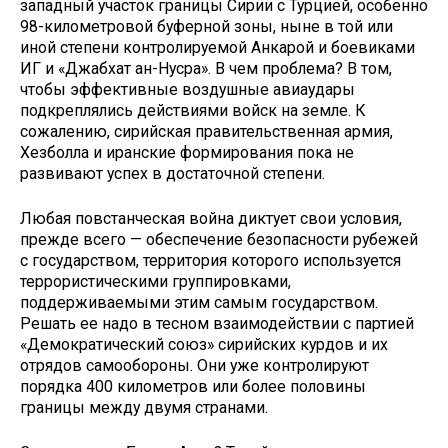
запад­ный участок границы Сирии с Турцией, особенно
98-километро­вой буферной зоны, ныне в той или
иной степени контролируемой Ан­карой и боевиками
ИГ и «Джабхат ан-Нусра». В чем проблема? В том,
чтобы эффективные воздушные авиаудары
подкреплялись действия­ми войск на земле. К
сожалению, си­рийская правительственная армия,
Хезболла и иранские формирования пока не
развивают успех в достаточ­ной степени.
Любая повстанческая война диктует свои условия,
прежде все­го — обеспечение безопасности рубежей
с государством, терри­тория которого используется
тер­рористическими группировками,
поддерживаемыми этим самым государством.
Решать ее надо в тесном взаимодействии с партией
«Демократический союз» сирий­ских курдов и их
отрядов само­обороны. Они уже контролируют
порядка 400 километров или более половины
границы между двумя странами.