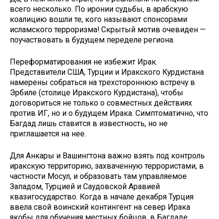
всего несколько. По иро­нии судьбы, в арабскую
коалицию вошли те, кого называют спонсора­ми
исламского терроризма! Скры­тый мотив очевиден —
поучаство­вать в будущем переделе региона.
Переформатирования не избежит Ирак.
Представители США, Турции и Иракского Курдистана
намерены со­браться на трехстороннюю встречу в
Эрбиле (столице Иракского Курди­стана), чтобы
договориться не толь­ко о совместных действиях
против ИГ, но и о будущем Ирака. Симп­томатично, что
Багдад лишь ставит­ся в известность, но не
приглашается на нее.
Для Анкары и Вашингтона важ­но взять под контроль
иракскую территорию, захваченную терро­ристами, в
частности Мосул, и об­разовать там управляемое
Западом, Турцией и Саудовской Аравией
квазигосударство. Когда в начале дека­бря Турция
ввела свой воинский контингент на север Ирака
якобы для обучения местных бойцов, в Багдаде