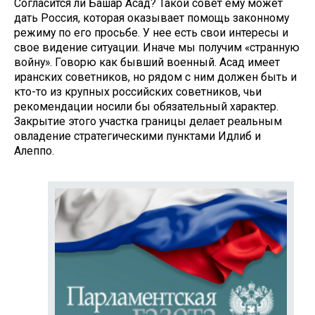
Согласится ли Башар Асад? Такой совет ему может
дать Россия, кото­рая оказывает помощь законному
режиму по его просьбе. У нее есть свои интересы и
свое видение ситу­ации. Иначе мы получим «странную
войну». Говорю как бывший воен­ный. Асад имеет
иранских советни­ков, но рядом с ним должен быть и
кто-то из крупных российских со­ветников, чьи
рекомендации носили бы обязательный характер.
Закры­тие этого участка границы делает реальным
овладение стратегически­ми пунктами Идлиб и
Алеппо.